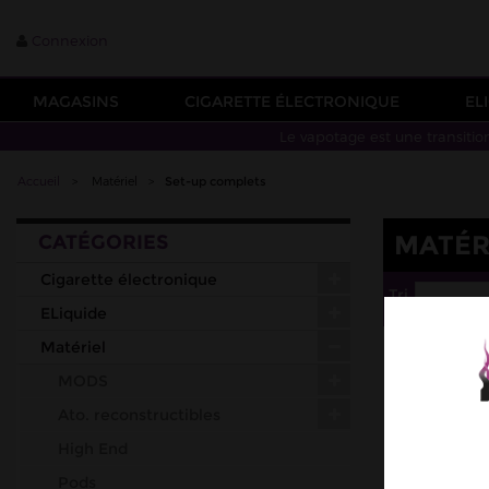
Connexion
MAGASINS
CIGARETTE ÉLECTRONIQUE
EL
Le vapotage est une transitio
Accueil
>
Matériel
>
Set-up complets
MATÉR
CATÉGORIES
Cigarette électronique
Tri
--
ELiquide
Matériel
MODS
Ato. reconstructibles
High End
Pods