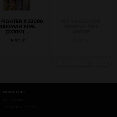
 FIGHTER X 32000
KIT VILTER MAX
1000MAH 10ML
1800MAH 2ML
(2X10ML...
ASPIRE
15,90 €
19,90 €
1
2
3
4
5
6
7
VAPOSTORE
Recrutement
Contrat de partenariat