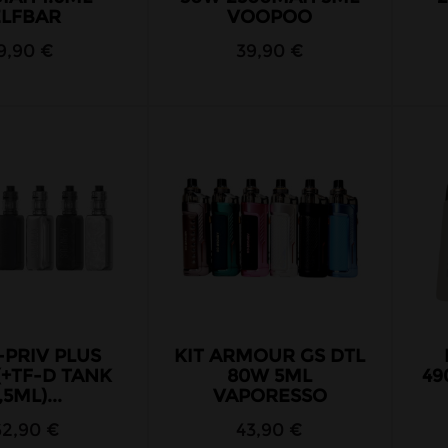
ELFBAR
VOOPOO
9,90 €
39,90 €
-PRIV PLUS
KIT ARMOUR GS DTL
(+TF-D TANK
80W 5ML
49
,5ML)...
VAPORESSO
62,90 €
43,90 €