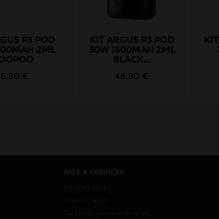
RGUS P3 POD
KIT ARGUS P3 POD
KIT
500MAH 2ML
30W 1500MAH 2ML
OOPOO
BLACK...
36,90 €
46,90 €
AIDE & SERVICES
Mentions légales
Nous contacter
Conditions générales de vente