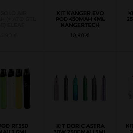
 ISOLO AIR
KIT KANGER EVO
K
H (+ ATO GTL
POD 450MAH 4ML
2
I) ELEAF
KANGERTECH
35,90 €
10,90 €
POD RF350
KIT DORIC ASTRA
KI
MAH 1.6ML
30W 2500MAH 3ML