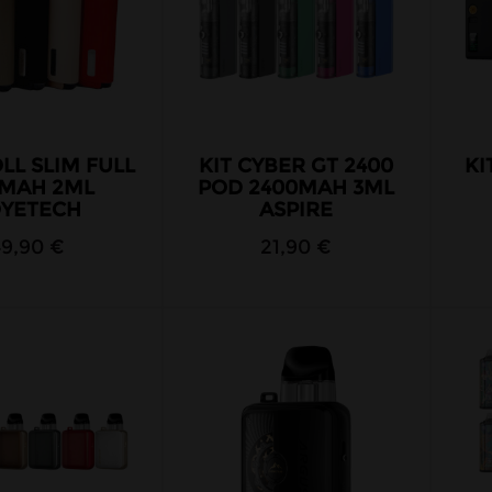
LL SLIM FULL
KIT CYBER GT 2400
KI
0MAH 2ML
POD 2400MAH 3ML
OYETECH
ASPIRE
49,90 €
21,90 €