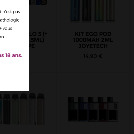
 n'est pas
athologie
re vous
T AEGIS SOLO 3 (+
KIT EGO POD
on.
TO Z SUB 5,5ML)
1000MAH 2ML
GEEKVAPE
JOYETECH
s 18 ans.
64,90 €
14,90 €