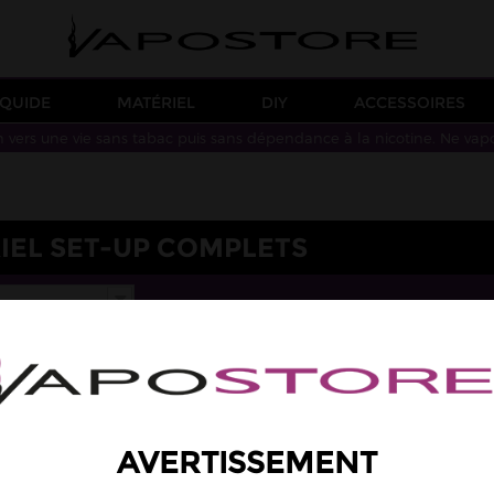
IQUIDE
MATÉRIEL
DIY
ACCESSOIRES
n vers une vie sans tabac puis sans dépendance à la nicotine. Ne vap
IEL SET-UP COMPLETS
AVERTISSEMENT