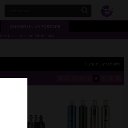
0
OUVRIR UN VAPOSTORE
otez pas si vous ne fumez pas.
Il y a 195 produits.
1
2
3
4
5
6
7