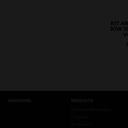
KIT A
30W 1
V
MAGASINS
PRODUITS
Cigarettes électroniques
E-Liquides
Accessoires