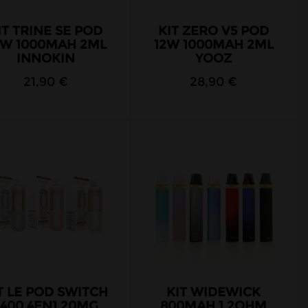
IT TRINE SE POD
KIT ZERO V5 POD
5W 1000MAH 2ML
12W 1000MAH 2ML
INNOKIN
YOOZ
21,90 €
28,90 €
T LE POD SWITCH
KIT WIDEWICK
2400 4EN1 20MG
800MAH 1,2OHM