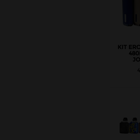
KIT ERO
48
J