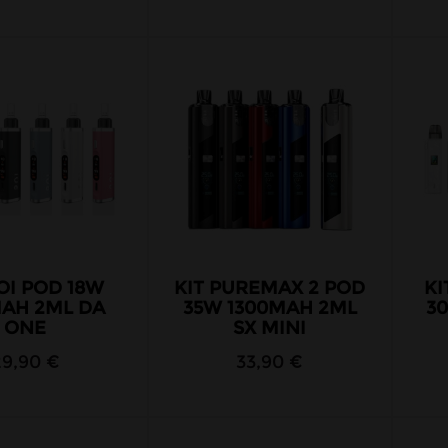
OI POD 18W
KIT PUREMAX 2 POD
KI
MAH 2ML DA
35W 1300MAH 2ML
3
ONE
SX MINI
29,90 €
33,90 €