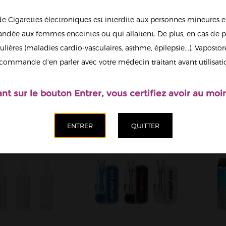
de Cigarettes électroniques est interdite aux personnes mineures et
dée aux femmes enceintes ou qui allaitent. De plus, en cas de p
ulières (maladies cardio-vasculaires, asthme, épilepsie...), Vaposto
OLFIRE MINI
KIT EGO AIO
KI
commande d'en parler avec votre médecin traitant avant utilisati
00MAH (+ATO
1500MAH ECO
A
ENITH...
FRIENDLY JOYETECH
ant sur le bouton Entrer, vous certifiez avoir au moin
59,90 €
17,90 €