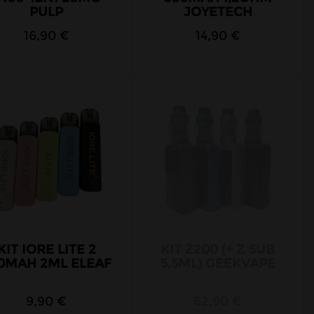
PULP
JOYETECH
16,90 €
14,90 €
KIT IORE LITE 2
KIT Z200 (+ Z SUB
0MAH 2ML ELEAF
5,5ML) GEEKVAPE
9,90 €
62,90 €