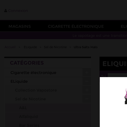
Connexion
MAGASINS
CIGARETTE ÉLECTRONIQUE
EL
Le vapotage est une transitio
Accueil
>
ELiquide
>
Sel de Nicotine
>
Ultra Salts Halo
ELIQU
CATÉGORIES
Cigarette électronique
Tri
--
ELiquide
Collection Vapostore
Sel de Nicotine
A&L
Alfaliquid
Bar Series