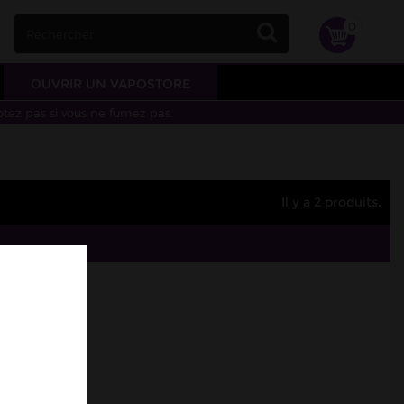
0
OUVRIR UN VAPOSTORE
otez pas si vous ne fumez pas.
Il y a 2 produits.