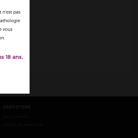
 n'est pas
athologie
re vous
on.
s 18 ans.
VAPOSTORE
Recrutement
Contrat de partenariat