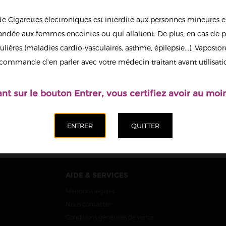
de Cigarettes électroniques est interdite aux personnes mineures et
dée aux femmes enceintes ou qui allaitent. De plus, en cas de p
ulières (maladies cardio-vasculaires, asthme, épilepsie...), Vaposto
ERO ULTRA
TRIBECA ULTRA
 HALO 10ML
SALTS HALO 10ML
commande d'en parler avec votre médecin traitant avant utilisati
20MG
7,90 €
7,90 €
ant sur le bouton Entrer, vous certifiez avoir au moin
AIDE & SERVICES
Mentions légales
Nous contacter
Conditions générales de vente