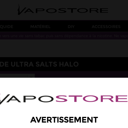
IQUIDE
MATÉRIEL
DIY
ACCESSOIRES
n vers une vie sans tabac puis sans dépendance à la nicotine. Ne vap
IDE ULTRA SALTS HALO
AVERTISSEMENT