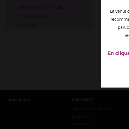
Ben Northon Nic Salt
La vente 
Clark's Liquide
recomman
Curieux
partic
SUBZ
Dr. Frost
SALTS
re
Dinner Lady Salt Nic
Drifter
En cliqu
Elfbar
Dr Vapes
Esalt EliquidFrance
Salt by Flavour Power
Gobar
MAGASINS
PRODUITS
JNR
Cigarettes électroniques
Just Juice
E-Liquides
Liquidarom
Accessoires