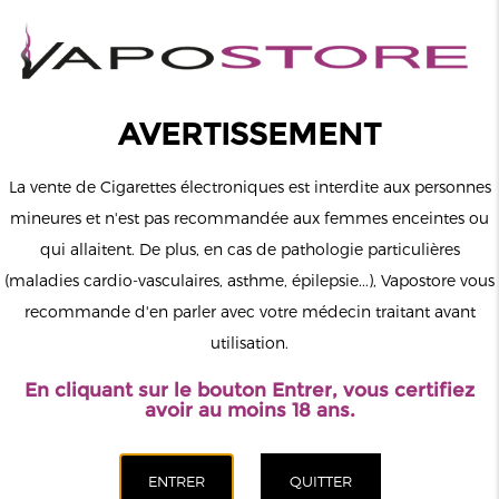
0
Connexion
AVERTISSEMENT
La vente de Cigarettes électroniques est interdite aux personnes
mineures et n'est pas recommandée aux femmes enceintes ou
qui allaitent. De plus, en cas de pathologie particulières
MENU
(maladies cardio-vasculaires, asthme, épilepsie...), Vapostore vous
recommande d'en parler avec votre médecin traitant avant
Le vapotage est une transition vers une vie sans tabac puis sans
utilisation.
dépendance à la nicotine. Ne vapotez pas si vous ne fumez pas.
En cliquant sur le bouton Entrer, vous certifiez
Accueil
>
Matériel
>
Pods Rechargeables
>
Elfa Pro
avoir au moins 18 ans.
CATÉGORIES