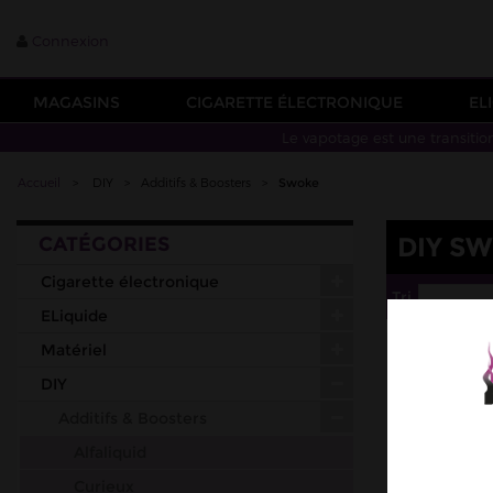
Connexion
MAGASINS
CIGARETTE ÉLECTRONIQUE
EL
Le vapotage est une transitio
Accueil
>
DIY
>
Additifs & Boosters
>
Swoke
DIY S
CATÉGORIES
Cigarette électronique
Tri
--
ELiquide
Matériel
DIY
Additifs & Boosters
Alfaliquid
Curieux