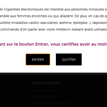
de Cigarettes électroniques est interdite aux personnes mineures et
dée aux femmes enceintes ou qui allaitent. De plus, en cas de p
ulières (maladies cardio-vasculaires, asthme, épilepsie...), Vaposto
T COOLING
SWEETY ADDITIFS
TIFS SWOKE
SWOKE 10ML
commande d'en parler avec votre médecin traitant avant utilisati
10ML
3,90 €
3,90 €
ant sur le bouton Entrer, vous certifiez avoir au moin
AIDE & SERVICES
Mentions légales
Nous contacter
Conditions générales de vente