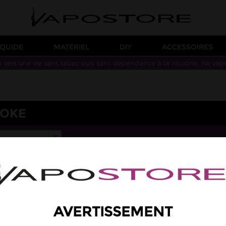
IQUIDE
MATÉRIEL
DIY
ACCESSOIRES
n vers une vie sans tabac puis sans dépendance à la nicotine. Ne vap
WOKE
AVERTISSEMENT