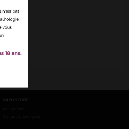
 n'est pas
athologie
re vous
on.
s 18 ans.
VAPOSTORE
Recrutement
Contrat de partenariat