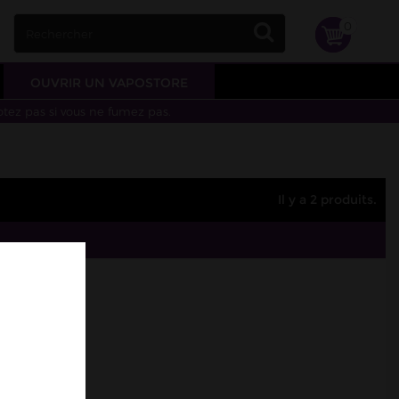
0
OUVRIR UN VAPOSTORE
otez pas si vous ne fumez pas.
Il y a 2 produits.