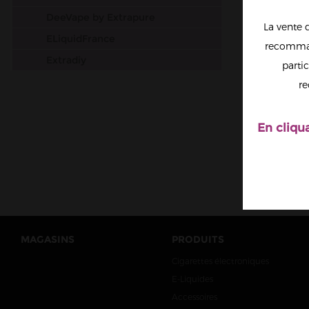
DeeVape by Extrapure
La vente 
ELiquidFrance
recomman
Extradiy
partic
AGEN
Extrapure
ADDI
re
Halo
Liquideo
En cliqu
Obvious Liquids
Roykin
Salt E-Vapor
Solana
SuperVape
MAGASINS
PRODUITS
Swoke
Cigarettes électroniques
Vapostore
E-Liquides
VDLV
Accessoires