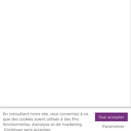
Très bon accueil. La responsable est
fort sympathique et prend bien le
temps pour vous conseiller au mieux.
Je recommande vivement cette
boutique.
MAGASINS
PRODUITS
AIDE & SERVICES
VAPOSTORE
En consultant notre site, vous consentez à ce
Tout accepter
que des cookies soient utilisés à des fins
©
fonctionnelles, d'analyse et de marketing.
Paramétrer
2026 Vapostore
Continuer sans accepter.