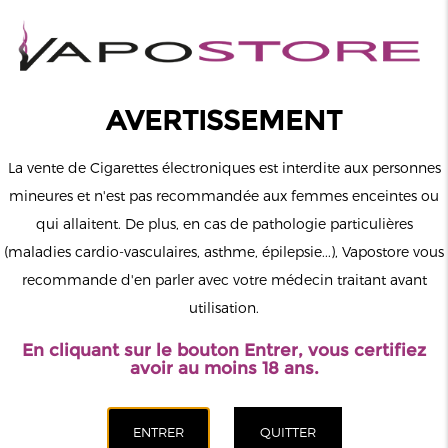
0
Connexion
AVERTISSEMENT
La vente de Cigarettes électroniques est interdite aux personnes
mineures et n'est pas recommandée aux femmes enceintes ou
qui allaitent. De plus, en cas de pathologie particulières
MENU
(maladies cardio-vasculaires, asthme, épilepsie...), Vapostore vous
recommande d'en parler avec votre médecin traitant avant
Le vapotage est une transition vers une vie sans tabac puis sans
utilisation.
dépendance à la nicotine. Ne vapotez pas si vous ne fumez pas.
En cliquant sur le bouton Entrer, vous certifiez
Accueil
>
Nos magasins de cigarette électronique
>
avoir au moins 18 ans.
Hauts-De-France
>
Vapostore Abbeville - Magasin De Cigarette
Électronique