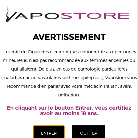
0
Connexion
AVERTISSEMENT
La vente de Cigarettes électroniques est interdite aux personnes
mineures et n'est pas recommandée aux femmes enceintes ou
qui allaitent. De plus, en cas de pathologie particulières
MENU
(maladies cardio-vasculaires, asthme, épilepsie...), Vapostore vous
recommande d'en parler avec votre médecin traitant avant
Le vapotage est une transition vers une vie sans tabac puis sans
utilisation.
dépendance à la nicotine. Ne vapotez pas si vous ne fumez pas.
En cliquant sur le bouton Entrer, vous certifiez
Accueil
>
ELiquide
>
Français
>
Nova Liquides
avoir au moins 18 ans.
CATÉGORIES