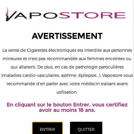
0
Connexion
AVERTISSEMENT
La vente de Cigarettes électroniques est interdite aux personnes
mineures et n'est pas recommandée aux femmes enceintes ou
qui allaitent. De plus, en cas de pathologie particulières
MENU
(maladies cardio-vasculaires, asthme, épilepsie...), Vapostore vous
recommande d'en parler avec votre médecin traitant avant
Le vapotage est une transition vers une vie sans tabac puis sans
utilisation.
dépendance à la nicotine. Ne vapotez pas si vous ne fumez pas.
En cliquant sur le bouton Entrer, vous certifiez
Accueil
>
Nos magasins de cigarette électronique
>
avoir au moins 18 ans.
Pays-De-La-Loire
>
Vapostore Beaucouze-Atoll - Magasin De
Cigarette Électronique