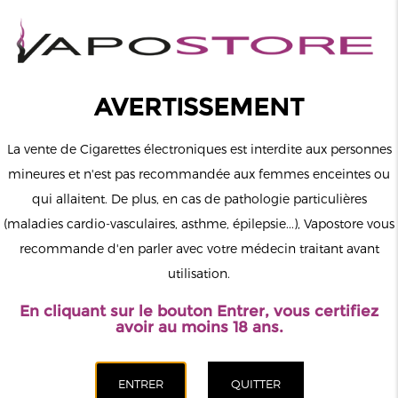
0
Connexion
AVERTISSEMENT
La vente de Cigarettes électroniques est interdite aux personnes
mineures et n'est pas recommandée aux femmes enceintes ou
qui allaitent. De plus, en cas de pathologie particulières
MENU
(maladies cardio-vasculaires, asthme, épilepsie...), Vapostore vous
recommande d'en parler avec votre médecin traitant avant
Le vapotage est une transition vers une vie sans tabac puis sans
utilisation.
dépendance à la nicotine. Ne vapotez pas si vous ne fumez pas.
En cliquant sur le bouton Entrer, vous certifiez
Accueil
>
DIY
>
Additifs & Boosters
>
Extradiy
avoir au moins 18 ans.
CATÉGORIES