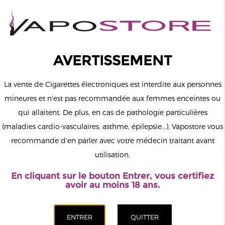
0
Connexion
AVERTISSEMENT
La vente de Cigarettes électroniques est interdite aux personnes
mineures et n'est pas recommandée aux femmes enceintes ou
qui allaitent. De plus, en cas de pathologie particulières
MENU
(maladies cardio-vasculaires, asthme, épilepsie...), Vapostore vous
recommande d'en parler avec votre médecin traitant avant
Le vapotage est une transition vers une vie sans tabac puis sans
utilisation.
dépendance à la nicotine. Ne vapotez pas si vous ne fumez pas.
En cliquant sur le bouton Entrer, vous certifiez
Accueil
>
Matériel
>
Pods Rechargeables
>
IVapeGreat
avoir au moins 18 ans.
CATÉGORIES