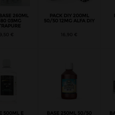
BASE 260ML
PACK DIY 200ML
/80 03MG
50/50 12MG ALFA DIY
TRAPURE
9,50 €
16,90 €
E 500ML E
BASE 250ML 50/50
B