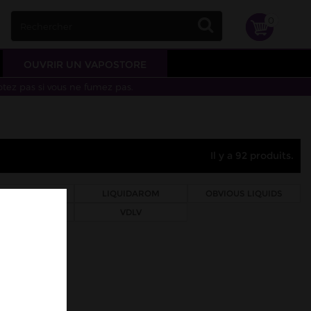
0
OUVRIR UN VAPOSTORE
otez pas si vous ne fumez pas.
Il y a 92 produits.
LIQUIDEO
LIQUIDAROM
OBVIOUS LIQUIDS
APOSTORE
VDLV