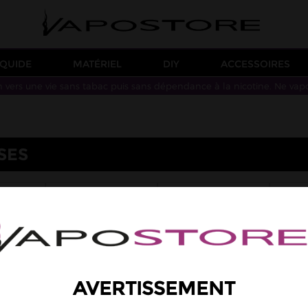
IQUIDE
MATÉRIEL
DIY
ACCESSOIRES
n vers une vie sans tabac puis sans dépendance à la nicotine. Ne vap
SES
UID
E SAVEUR
EXTRAPURE
ASE
REVOLUTE
SUPERVAPE
V
AVERTISSEMENT