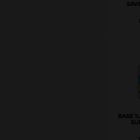
SAV
BASE 1
SU