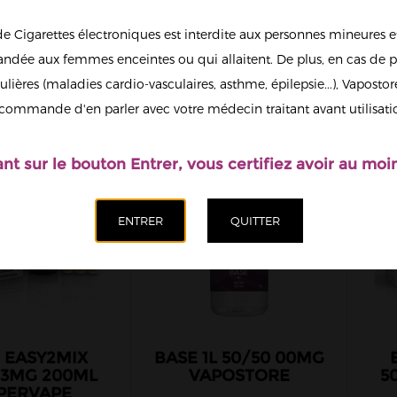
de Cigarettes électroniques est interdite aux personnes mineures et
dée aux femmes enceintes ou qui allaitent. De plus, en cas de p
ulières (maladies cardio-vasculaires, asthme, épilepsie...), Vaposto
commande d'en parler avec votre médecin traitant avant utilisati
ant sur le bouton Entrer, vous certifiez avoir au moin
 EASY2MIX
BASE 1L 50/50 00MG
 3MG 200ML
VAPOSTORE
5
PERVAPE