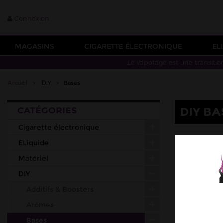
Connexion
MAGASINS
CIGARETTE ÉLECTRONIQUE
EL
Le vapotage est une transitio
Accueil
>
DIY
>
Bases
DIY BA
CATÉGORIES
Cigarette électronique
ALFALIQ
ELiquide
JUST B
Matériel
DIY
Additifs & Boosters
Arômes
Bases