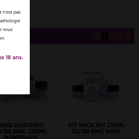
 n'est pas
athologie
re vous
1
2
3
on.
s 18 ans.
BASE EASY2MIX
KIT PACK DIY 210ML
0/50 6MG 200ML
50/50 6MG VDLV
SUPERVAPE