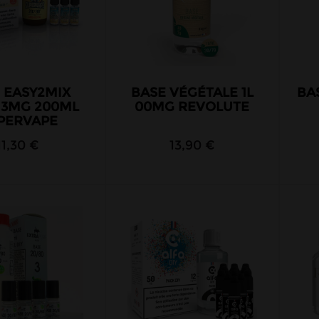
 EASY2MIX
BASE VÉGÉTALE 1L
BA
 3MG 200ML
00MG REVOLUTE
PERVAPE
11,30 €
13,90 €