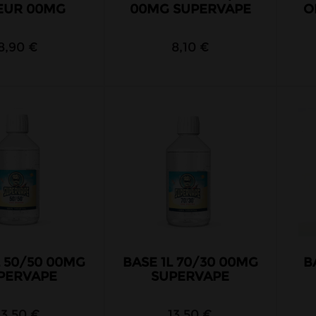
EUR 00MG
00MG SUPERVAPE
O
8,90 €
8,10 €
L 50/50 00MG
BASE 1L 70/30 00MG
B
PERVAPE
SUPERVAPE
13,50 €
13,50 €