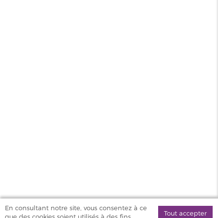
Type DIY
Base
Contenance
200ml
PG/VG
20/80
Pays
France
MAGASINS
PRODUITS
AIDE & SERVICES
VAPOSTORE
En consultant notre site, vous consentez à ce
Tout accepter
que des cookies soient utilisés à des fins
©