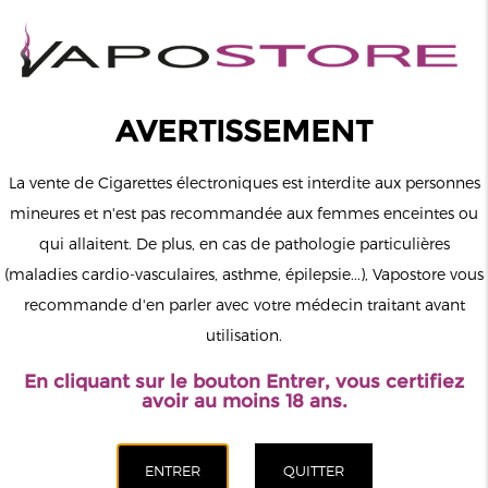
0
Connexion
AVERTISSEMENT
La vente de Cigarettes électroniques est interdite aux personnes
mineures et n'est pas recommandée aux femmes enceintes ou
qui allaitent. De plus, en cas de pathologie particulières
MENU
(maladies cardio-vasculaires, asthme, épilepsie...), Vapostore vous
recommande d'en parler avec votre médecin traitant avant
Le vapotage est une transition vers une vie sans tabac puis sans
utilisation.
dépendance à la nicotine. Ne vapotez pas si vous ne fumez pas.
En cliquant sur le bouton Entrer, vous certifiez
Accueil
>
DIY
>
Bases
>
SuperVape
>
Base Easy2Mix 20/80
avoir au moins 18 ans.
6mg 200ml SuperVape
CATÉGORIES