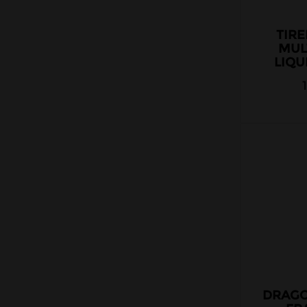
Nova Liquides
Obvious liquids
TIR
MUL
Olala
LIQU
Pegasus
Petit Nuage
Prestige
Project Karu
Protect
Pulp
Raneki
Revolute
Roykin
Rud & Gad
Sense
DRAGO