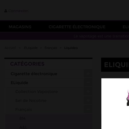
Connexion
MAGASINS
CIGARETTE ÉLECTRONIQUE
EL
Le vapotage est une transitio
Accueil
>
ELiquide
>
Français
>
Liquideo
ELIQUI
CATÉGORIES
Cigarette électronique
DAND
ELiquide
JUICE HE
Collection Vapostore
W PUFF FL
Sel de Nicotine
Français
814
Tri
--
A&L