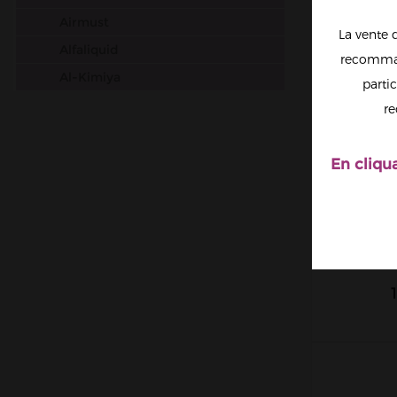
Airmust
La vente 
Alfaliquid
recomman
Al-Kimiya
partic
Aura
re
Avap
Ben Northon
En cliqu
Biarritz Lab
Biggy Bear
LOLI
Big Papa
LIQU
Bordo2
Bushido
Cabochard
Chubbiz
Clark's Liquide