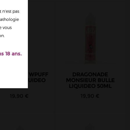
 n'est pas
athologie
re vous
on.
s 18 ans.
CHI GLACÉ WPUFF
DRAGONADE
AVORS LIQUIDEO
MONSIEUR BULLE
50ML
LIQUIDEO 50ML
19,90 €
19,90 €