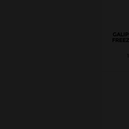
Kombucha Fever
KSL Vapor
La Belle Époque
GALIP
La Crypte And Co
FREEZ
La Mécanique des Fluides
Le Coq qui vape
Le Vapoteur Breton
Le French Liquide
Liquidarom
Liquideo
LP Vapor
Made In Vape
Maison Fuel
Millésime