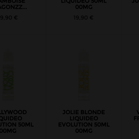
AMBOISE
LIQUIDEO 50ML
JU
GONZZ...
00MG
19,90 €
19,90 €
LLYWOOD
JOLIE BLONDE
IQUIDEO
LIQUIDEO
F
UTION 50ML
EVOLUTION 50ML
00MG
00MG