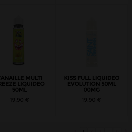
ANAILLE MULTI
KISS FULL LIQUIDEO
REEZE LIQUIDEO
EVOLUTION 50ML
50ML
00MG
19,90 €
19,90 €
1
2
3
...
6