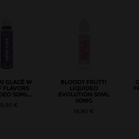
IN GLACÉ W
BLOODY FRUTTI
C
F FLAVORS
LIQUIDEO
F
DEO 50ML...
EVOLUTION 50ML
00MG
19,90 €
19,90 €