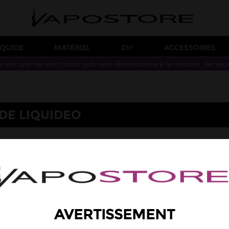
IQUIDE
MATÉRIEL
DIY
ACCESSOIRES
n vers une vie sans tabac puis sans dépendance à la nicotine. Ne vap
DE LIQUIDEO
Y
DRAGONZZ
EVOLUTION
ROES
KJUICE
MONSIEUR BULLE
MU
AVORS
WSALT FLAVORS
AVERTISSEMENT