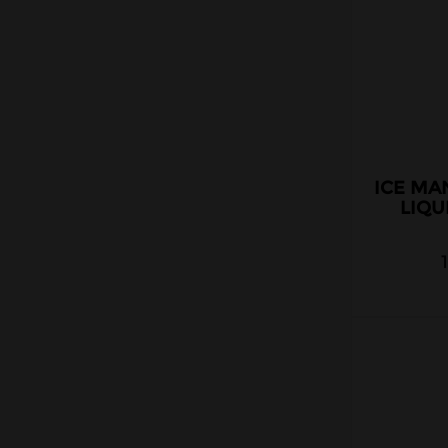
Cloud Vapor
Crazy Labs
Curieux
DLICE
Ehuka
E.Tasty
ICE MA
EliquidFRANCE
LIQU
E saveur
Extrapure
Flavor Hit
Flavour Power
Full Moon
Gatsby
Goo Puff
Juice 66