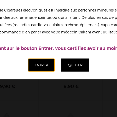
de Cigarettes électroniques est interdite aux personnes mineures et
dée aux femmes enceintes ou qui allaitent. De plus, en cas de p
ulières (maladies cardio-vasculaires, asthme, épilepsie...), Vaposto
commande d'en parler avec votre médecin traitant avant utilisati
ant sur le bouton Entrer, vous certifiez avoir au moin
BUS FREEZE
KISS FULL LIQUIDEO
LIT
IDEO 50ML
FIFTY 50ML
FL
19,90 €
19,90 €