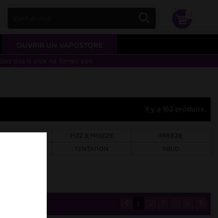
0
OUVRIR UN VAPOSTORE
otez pas si vous ne fumez pas.
Il y a 163 produits.
FIFTY
FIZZ & FREEZE
FREEZE
LTI FREEZE
TENTATION
XBUD
1
2
3
...
6