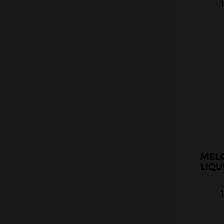
Vape Cellar
Végétol
VDLV
Vaponaute
Vapostore
Vap Air
Wanted Juice
Yakuza
Anglais
Américains
MEL
Canadiens
LIQU
Chinois
Malaisiens
Belges