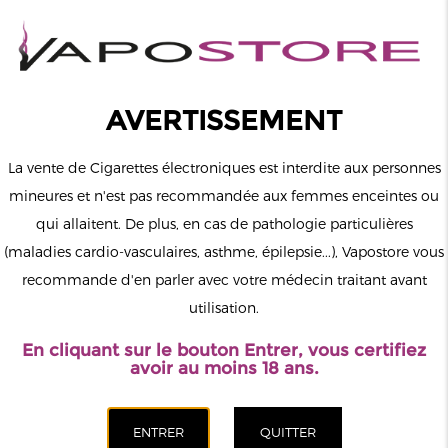
0
Connexion
AVERTISSEMENT
La vente de Cigarettes électroniques est interdite aux personnes
mineures et n'est pas recommandée aux femmes enceintes ou
qui allaitent. De plus, en cas de pathologie particulières
MENU
(maladies cardio-vasculaires, asthme, épilepsie...), Vapostore vous
recommande d'en parler avec votre médecin traitant avant
Le vapotage est une transition vers une vie sans tabac puis sans
utilisation.
dépendance à la nicotine. Ne vapotez pas si vous ne fumez pas.
En cliquant sur le bouton Entrer, vous certifiez
Accueil
>
Nos magasins de cigarette électronique
>
Grand-Est
>
avoir au moins 18 ans.
Vapostore Saint-Parres-Avenir - Magasin De Cigarette Électronique