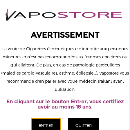
0
Connexion
AVERTISSEMENT
La vente de Cigarettes électroniques est interdite aux personnes
mineures et n'est pas recommandée aux femmes enceintes ou
qui allaitent. De plus, en cas de pathologie particulières
MENU
(maladies cardio-vasculaires, asthme, épilepsie...), Vapostore vous
recommande d'en parler avec votre médecin traitant avant
Le vapotage est une transition vers une vie sans tabac puis sans
utilisation.
dépendance à la nicotine. Ne vapotez pas si vous ne fumez pas.
En cliquant sur le bouton Entrer, vous certifiez
Accueil
>
Nos magasins de cigarette électronique
>
avoir au moins 18 ans.
Provence-Alpes-Cote d-Azur
>
Vapostore Le Lavandou