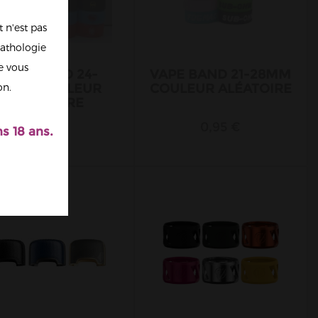
 n'est pas
athologie
re vous
VAPE BAND 24-
VAPE BAND 21-28MM
32MM COULEUR
COULEUR ALÉATOIRE
on.
ALÉATOIRE
0,95 €
0,95 €
s 18 ans.