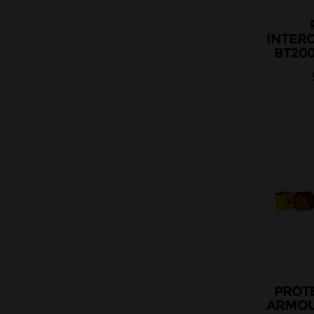
INTER
BT200
PROT
ARMOUR