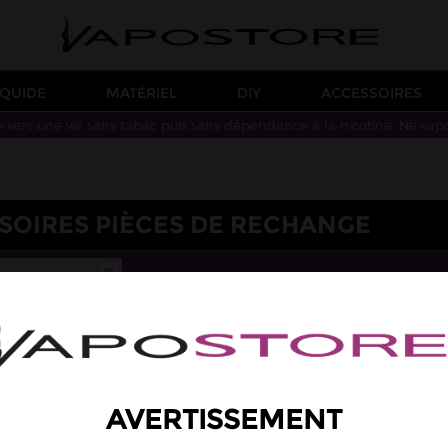
IQUIDE
MATÉRIEL
DIY
ACCESSOIRES
n vers une vie sans tabac puis sans dépendance à la nicotine. Ne vap
SOIRES PIÈCES DE RECHANGE
AVERTISSEMENT