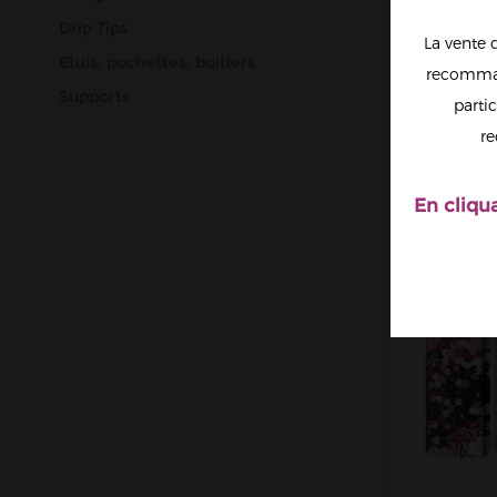
Drip Tips
La vente 
Etuis, pochettes, boitiers
recomman
Supports
partic
CAP
Verres
PROTE
re
DRIP T
Pièces de rechange
En cliqu