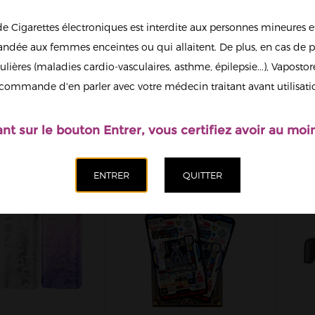
de Cigarettes électroniques est interdite aux personnes mineures et
dée aux femmes enceintes ou qui allaitent. De plus, en cas de p
ulières (maladies cardio-vasculaires, asthme, épilepsie...), Vaposto
UCHON DE
VAPE BAND 13-18MM
CTION POUR
COULEUR ALÉATOIRE
commande d'en parler avec votre médecin traitant avant utilisati
IP VAPESOON
0,95 €
0,95 €
ant sur le bouton Entrer, vous certifiez avoir au moin