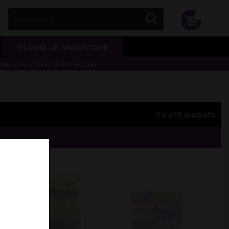
0
OUVRIR UN VAPOSTORE
otez pas si vous ne fumez pas.
Il y a 10 produits.