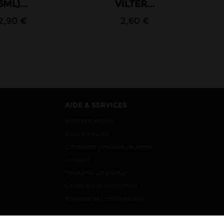
5ML)...
VILTER...
2,90 €
2,60 €
AIDE & SERVICES
Mentions légales
Nous contacter
Conditions générales de vente
Livraison
Retourner un produit
Certificats de conformité
Politique de confidentialité