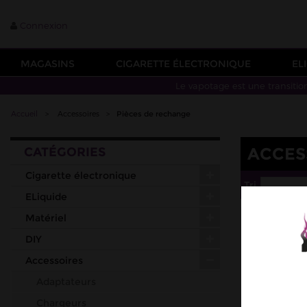
Connexion
MAGASINS
CIGARETTE ÉLECTRONIQUE
EL
Le vapotage est une transitio
Accueil
>
Accessoires
>
Pièces de rechange
ACCES
CATÉGORIES
Cigarette électronique
Tri
--
ELiquide
Matériel
DIY
Accessoires
Adaptateurs
Chargeurs