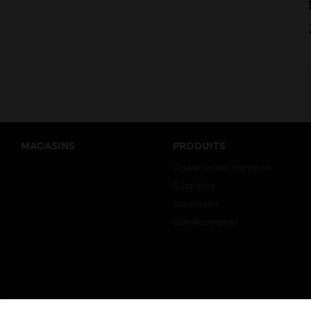
MAGASINS
PRODUITS
Cigarettes électroniques
E-Liquides
Accessoires
Coin des experts