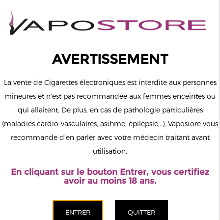
0
Connexion
AVERTISSEMENT
La vente de Cigarettes électroniques est interdite aux personnes
mineures et n'est pas recommandée aux femmes enceintes ou
qui allaitent. De plus, en cas de pathologie particulières
MENU
(maladies cardio-vasculaires, asthme, épilepsie...), Vapostore vous
recommande d'en parler avec votre médecin traitant avant
Le vapotage est une transition vers une vie sans tabac puis sans
utilisation.
dépendance à la nicotine. Ne vapotez pas si vous ne fumez pas.
En cliquant sur le bouton Entrer, vous certifiez
Accueil
>
DIY
>
Arômes
>
Lolo Cardon
avoir au moins 18 ans.
CATÉGORIES