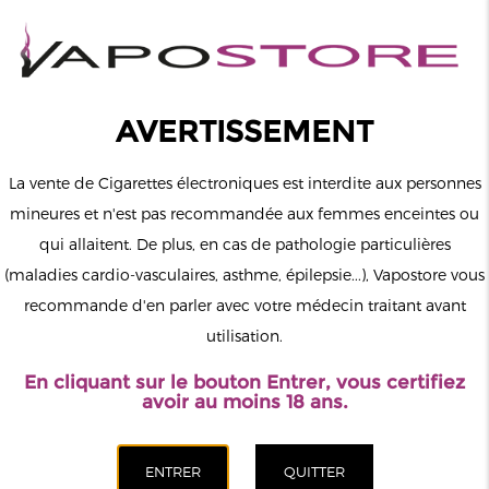
0
Connexion
AVERTISSEMENT
La vente de Cigarettes électroniques est interdite aux personnes
mineures et n'est pas recommandée aux femmes enceintes ou
qui allaitent. De plus, en cas de pathologie particulières
MENU
(maladies cardio-vasculaires, asthme, épilepsie...), Vapostore vous
recommande d'en parler avec votre médecin traitant avant
Le vapotage est une transition vers une vie sans tabac puis sans
utilisation.
dépendance à la nicotine. Ne vapotez pas si vous ne fumez pas.
En cliquant sur le bouton Entrer, vous certifiez
Accueil
>
DIY
>
Arômes
>
Empire Brew
avoir au moins 18 ans.
CATÉGORIES