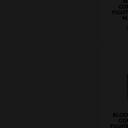
Zap Juice
N
CO
Bases
FIGHT
MA
Fioles & Seringues
Accessoires
BLOO
CO
FIGHTE