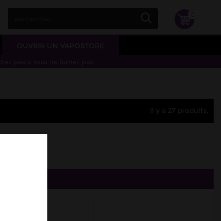
0
OUVRIR UN VAPOSTORE
otez pas si vous ne fumez pas.
Il y a 27 produits.