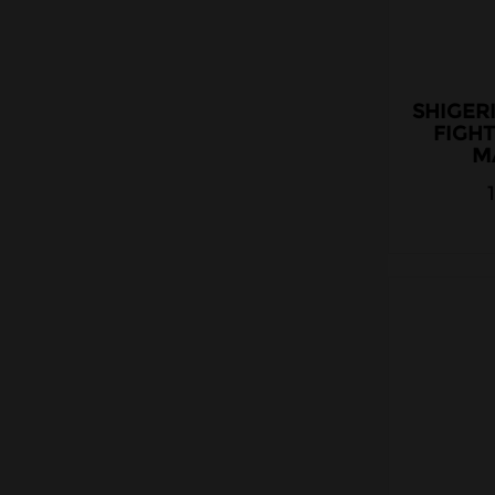
Lolo Cardon
Mawix
Millésime
SHIGER
FIGHT
Obvious Liquids
MA
O'Jlab
Petit Nuage
Prestige
Protect
Pulp
Quack's Juice Factory
Roykin
Revolute
Rud & Gad
Savourea