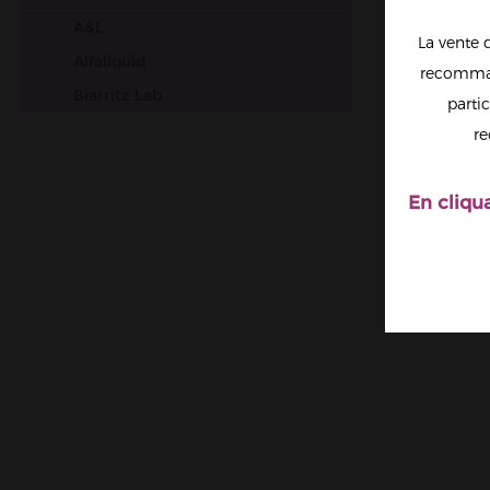
A&L
La vente 
Alfaliquid
recomman
Biarritz Lab
partic
Big Papa
re
Chefs Flavours
Cloud Vapor
En cliqu
YUKO
Crazy Labs
FIGHT
MAIS
Curieux
Dictator
Dinner Lady
DIY Monster
Don Cristo
E saveur
E.Tasty