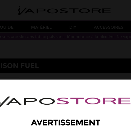
IQUIDE
MATÉRIEL
DIY
ACCESSOIRES
n vers une vie sans tabac puis sans dépendance à la nicotine. Ne vap
AISON FUEL
FUEL
AVERTISSEMENT