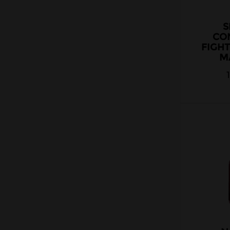
Secret's Lab
Solubarôme
S
CO
Solana
FIGHT
SuperVape
MA
Swoke
The MDS Juice
The Fuu
T Juice
Tribal Force
Vampire Vape
Vape 47
Vape Institut
VDLV
Yakuza