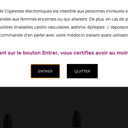
de Cigarettes électroniques est interdite aux personnes mineures et
dée aux femmes enceintes ou qui allaitent. De plus, en cas de p
ulières (maladies cardio-vasculaires, asthme, épilepsie...), Vaposto
commande d'en parler avec votre médecin traitant avant utilisati
ant sur le bouton Entrer, vous certifiez avoir au moin
 CONCENTRÉ
PALOMA
ER FUEL BY
CONCENTRÉ
ON FUEL...
FIGHTER FUEL BY
FI
MAISON...
12,90 €
12,90 €