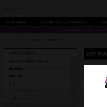
Connexion
MAGASINS
CIGARETTE ÉLECTRONIQUE
EL
Le vapotage est une transitio
Accueil
>
DIY
>
Arômes
>
Maison Fuel
DIY M
CATÉGORIES
Cigarette électronique
FIGHTER 
ELiquide
Matériel
DIY
Tri
--
Additifs & Boosters
Arômes
814