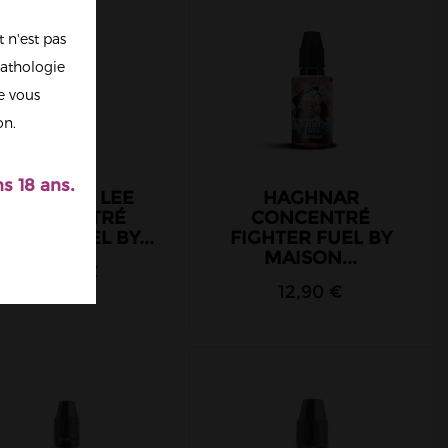
 n'est pas
athologie
re vous
on.
s 18 ans.
DRAGONE LEE
HAGHNAR
CONCENTRÉ
CONCENTRÉ
GHTER FUEL BY...
FIGHTER FUEL BY
MAISON...
12,90 €
12,90 €