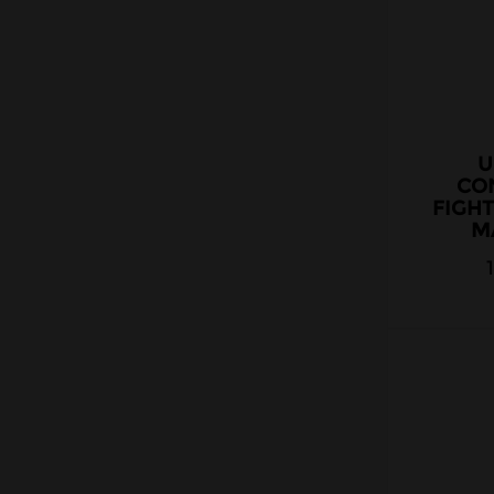
EliquidFrance
EliquidFrance Fruizee
Empire Brew
Extradiy
Full Moon
U
Gatsby
CO
FIGHT
Halo
MA
Juice 66
Jungle Wave
Just Juice
Le Coq Qui Vape
Le Vapoteur Breton
Liquidarom
Le French Liquide
Maison Fuel