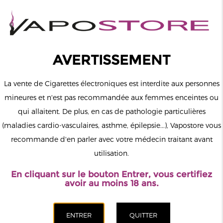
0
Connexion
AVERTISSEMENT
La vente de Cigarettes électroniques est interdite aux personnes
mineures et n'est pas recommandée aux femmes enceintes ou
qui allaitent. De plus, en cas de pathologie particulières
MENU
(maladies cardio-vasculaires, asthme, épilepsie...), Vapostore vous
recommande d'en parler avec votre médecin traitant avant
Le vapotage est une transition vers une vie sans tabac puis sans
utilisation.
dépendance à la nicotine. Ne vapotez pas si vous ne fumez pas.
En cliquant sur le bouton Entrer, vous certifiez
Accueil
>
DIY
>
Arômes
>
Maison Fuel
>
Shaken Concentré
avoir au moins 18 ans.
Fighter Fuel By Maison Fuel 30ml
CATÉGORIES