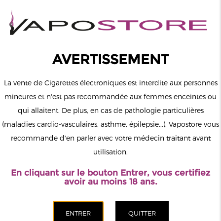
0
Connexion
AVERTISSEMENT
La vente de Cigarettes électroniques est interdite aux personnes
mineures et n'est pas recommandée aux femmes enceintes ou
qui allaitent. De plus, en cas de pathologie particulières
MENU
(maladies cardio-vasculaires, asthme, épilepsie...), Vapostore vous
recommande d'en parler avec votre médecin traitant avant
Le vapotage est une transition vers une vie sans tabac puis sans
utilisation.
dépendance à la nicotine. Ne vapotez pas si vous ne fumez pas.
En cliquant sur le bouton Entrer, vous certifiez
Accueil
>
Nos magasins de cigarette électronique
>
avoir au moins 18 ans.
Hauts-De-France
>
Vapostore Marcq-En-Baroeul-Briqueterie -
Magasin De Cigarette Électronique