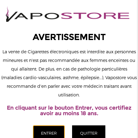
0
Connexion
AVERTISSEMENT
La vente de Cigarettes électroniques est interdite aux personnes
mineures et n'est pas recommandée aux femmes enceintes ou
qui allaitent. De plus, en cas de pathologie particulières
MENU
(maladies cardio-vasculaires, asthme, épilepsie...), Vapostore vous
recommande d'en parler avec votre médecin traitant avant
Le vapotage est une transition vers une vie sans tabac puis sans
utilisation.
dépendance à la nicotine. Ne vapotez pas si vous ne fumez pas.
En cliquant sur le bouton Entrer, vous certifiez
Accueil
>
DIY
>
Arômes
>
Obvious Liquids
avoir au moins 18 ans.
CATÉGORIES