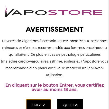
0
Connexion
AVERTISSEMENT
La vente de Cigarettes électroniques est interdite aux personnes
mineures et n'est pas recommandée aux femmes enceintes ou
qui allaitent. De plus, en cas de pathologie particulières
MENU
(maladies cardio-vasculaires, asthme, épilepsie...), Vapostore vous
recommande d'en parler avec votre médecin traitant avant
Le vapotage est une transition vers une vie sans tabac puis sans
utilisation.
dépendance à la nicotine. Ne vapotez pas si vous ne fumez pas.
En cliquant sur le bouton Entrer, vous certifiez
Accueil
>
Nos magasins de cigarette électronique
>
avoir au moins 18 ans.
Pays-De-La-Loire
>
Vapostore Nantes-Buat