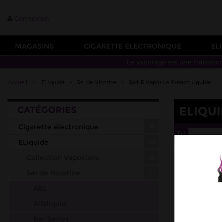
Connexion
MAGASINS
CIGARETTE ÉLECTRONIQUE
EL
Le vapotage est une transitio
Accueil
>
ELiquide
>
Sel de Nicotine
>
Salt E Vapor Le French Liquide
ELIQUI
CATÉGORIES
Cigarette électronique
Tri
--
ELiquide
Collection Vapostore
Sel de Nicotine
A&L
Alfaliquid
Bar Series