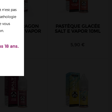
 n'est pas
athologie
re vous
RUIT DU DRAGON
PASTÈQUE GLACÉE
CHI SALT E VAPOR
SALT E VAPOR 10ML
on.
10ML
5,90 €
5,90 €
s 18 ans.