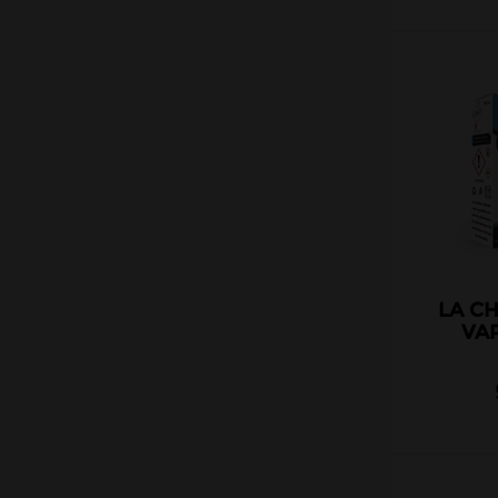
Belges
Italiens
Suisses
Matériel
DIY
Accessoires
LA CH
VA