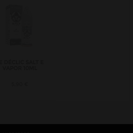
E DÉCLIC SALT E
VAPOR 10ML
5,90 €