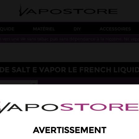
IQUIDE
MATÉRIEL
DIY
ACCESSOIRES
n vers une vie sans tabac puis sans dépendance à la nicotine. Ne vap
DE SALT E VAPOR LE FRENCH LIQUI
AVERTISSEMENT