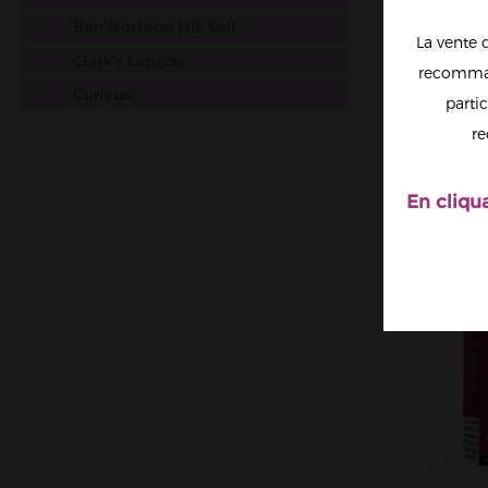
Ben Northon Nic Salt
La vente 
Clark's Liquide
recomman
Curieux
partic
VANILL
Dr. Frost
SALT E
re
Dinner Lady Salt Nic
Drifter
En cliqu
Elfbar
Dr Vapes
Esalt EliquidFrance
Salt by Flavour Power
Gobar
JNR
Just Juice
Liquidarom