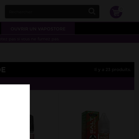
0
OUVRIR UN VAPOSTORE
otez pas si vous ne fumez pas.
DE
Il y a 23 produits.