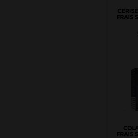
Liquideo
CERIS
Maison Fuel
FRAIS 
Le Petit Verger
Moonshiners
Prestige Nic Salt
Nic Salts T Juice
PIXL
Prodigy.
Nic Salts VDLV
Petit Nuage
Protect
Ruthless
Pulp
COLA
Salt Cloud Vapor
FRAIS 
Riot Salt