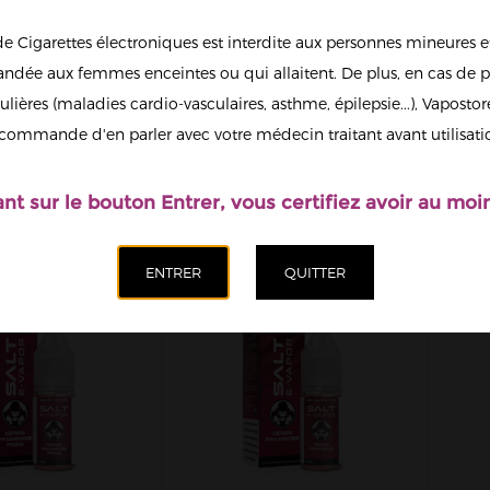
de Cigarettes électroniques est interdite aux personnes mineures et
dée aux femmes enceintes ou qui allaitent. De plus, en cas de p
ulières (maladies cardio-vasculaires, asthme, épilepsie...), Vaposto
E DE TAHITI
COLA CERISE SALT E
F
 VAPOR 10ML
VAPOR 10ML
LIT
commande d'en parler avec votre médecin traitant avant utilisati
5,90 €
5,90 €
ant sur le bouton Entrer, vous certifiez avoir au moin