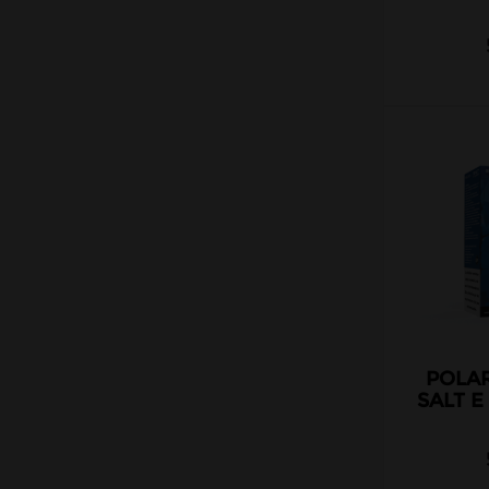
Roykin
Rud & Gad
Salt E Vapor Le French Liquide
The Fuu
Ultra Salts Halo
Vampire Vape Nic Salts
Vapostore
Zap Juice
Français
Anglais
Américains
POLAR
SALT E
Canadiens
Chinois
Malaisiens