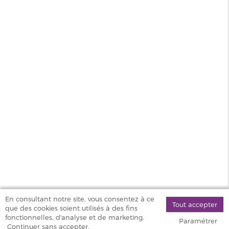
Fruits Rouges Salt E Vapor 10ml
MAGASINS
PRODUITS
AIDE & SERVICES
VAPOSTORE
En consultant notre site, vous consentez à ce
Tout accepter
que des cookies soient utilisés à des fins
©
fonctionnelles, d'analyse et de marketing.
Paramétrer
2026 Vapostore
Continuer sans accepter.