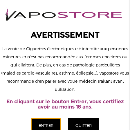
0
Connexion
AVERTISSEMENT
La vente de Cigarettes électroniques est interdite aux personnes
mineures et n'est pas recommandée aux femmes enceintes ou
qui allaitent. De plus, en cas de pathologie particulières
MENU
(maladies cardio-vasculaires, asthme, épilepsie...), Vapostore vous
recommande d'en parler avec votre médecin traitant avant
Le vapotage est une transition vers une vie sans tabac puis sans
utilisation.
dépendance à la nicotine. Ne vapotez pas si vous ne fumez pas.
En cliquant sur le bouton Entrer, vous certifiez
Accueil
>
ELiquide
>
Sel de Nicotine
>
avoir au moins 18 ans.
Salt E Vapor Le French Liquide
>
La Chose Salt E Vapor 10ml
CATÉGORIES