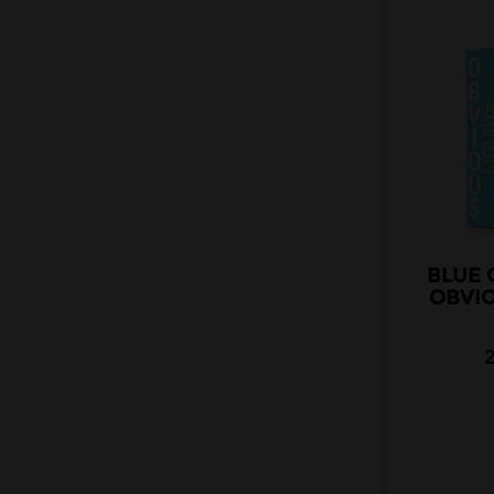
Zap Juice
supervape
Bases
swoke
Fioles & Seringues
t juice
Accessoires
the fuu
the mds juice
tribal force
vampire vape
vape 47
BLUE
vape empire
OBVIO
vape institut
vape sauce
vdlv
yakuza
zap juice