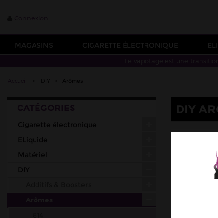
Connexion
MAGASINS
CIGARETTE ÉLECTRONIQUE
EL
Le vapotage est une transitio
Accueil
>
DIY
>
Arômes
DIY A
CATÉGORIES
Cigarette électronique
814
ELiquide
CLOUD V
Matériel
DON CR
DIY
EXTRAD
Additifs & Boosters
JUST JU
Arômes
LOLO CA
814
PROTE