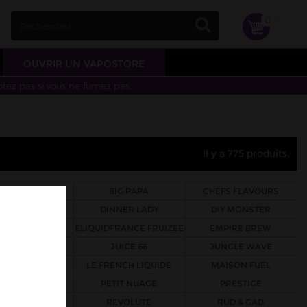
0
OUVRIR UN VAPOSTORE
otez pas si vous ne fumez pas.
Il y a 775 produits.
ARRITZ LAB
BIG PAPA
CHEFS FLAVOURS
DICTATOR
DINNER LADY
DIY MONSTER
QUIDFRANCE
ELIQUIDFRANCE FRUIZEE
EMPIRE BREW
HALO
JUICE 66
JUNGLE WAVE
IQUIDAROM
LE FRENCH LIQUIDE
MAISON FUEL
O'JLAB
PETIT NUAGE
PRESTIGE
ROYKIN
REVOLUTE
RUD & GAD