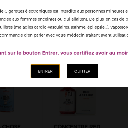
REA
SECRET'S LAB
SOLUBARÔME
de Cigarettes électroniques est interdite aux personnes mineures et
JUICE
THE FUU
T JUICE
TR
dée aux femmes enceintes ou qui allaitent. De plus, en cas de p
47
VAPE INSTITUT
VDLV
ulières (maladies cardio-vasculaires, asthme, épilepsie...), Vaposto
»
commande d'en parler avec votre médecin traitant avant utilisati
ant sur le bouton Entrer, vous certifiez avoir au moin
A CHOSE
CONCENTRE RED