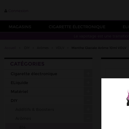
Connexion
MAGASINS
CIGARETTE ÉLECTRONIQUE
EL
Le vapotage est une transitio
Accueil
>
DIY
>
Arômes
>
VDLV
>
Menthe Glaciale Arôme 10ml VDLV
CATÉGORIES
Cigarette électronique
ELiquide
Matériel
DIY
Additifs & Boosters
Arômes
814