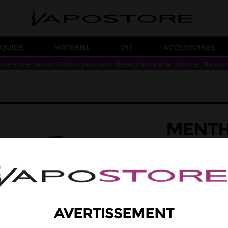
IQUIDE
MATÉRIEL
DIY
ACCESSOIRES
n vers une vie sans tabac puis sans dépendance à la nicotine. Ne vap
MENTH
10ML 
saveur: menthe b
Une saveur de 
Arôme concentré
AVERTISSEMENT
4,90 €