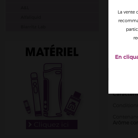
A&L
La vente 
Alfaliquid
recomman
Biarritz Lab
partic
Big Papa
re
Chefs Flavours
Cloud Vapor
En cliqu
Crazy Labs
PLUS D'I
Curieux
Dictator
Dinner Lady
Caractéri
DIY Monster
Conditionn
Don Cristo
Contenanc
Arôme conc
E saveur
E.Tasty