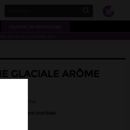
0
OUVRIR UN VAPOSTORE
otez pas si vous ne fumez pas.
E GLACIALE ARÔME
VDLV
lanche
menthe blanche.
 à diluer dans une base.