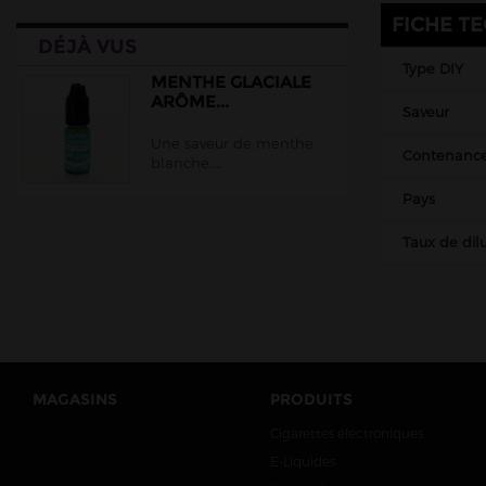
EliquidFrance
FICHE T
DÉJÀ VUS
EliquidFrance Fruizee
Type DIY
Empire Brew
MENTHE GLACIALE
ARÔME...
Saveur
Extradiy
Une saveur de menthe
Full Moon
Contenanc
blanche....
Gatsby
Pays
Halo
Taux de dilu
Juice 66
Jungle Wave
Just Juice
Le Coq Qui Vape
Le Vapoteur Breton
MAGASINS
PRODUITS
Liquidarom
Cigarettes électroniques
Le French Liquide
E-Liquides
Maison Fuel