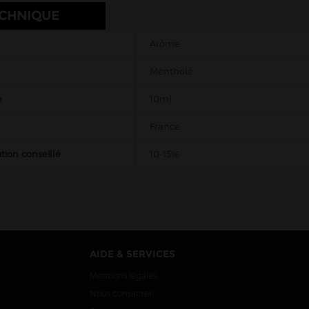
ECHNIQUE
Arôme
Mentholé
e
10ml
France
tion conseillé
10-15%
AIDE & SERVICES
Mentions légales
Nous contacter