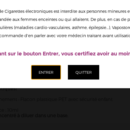
de Cigarettes électroniques est interdite aux personnes mineures et
Quantité
dée aux femmes enceintes ou qui allaitent. De plus, en cas de p
ulières (maladies cardio-vasculaires, asthme, épilepsie...), Vaposto
Afficher en
Ajoute
commande d'en parler avec votre médecin traitant avant utilisati
grand
ant sur le bouton Entrer, vous certifiez avoir au moin
NFOS
stiques:
ement : Flacon plastique PET avec sécurité enfant
e : 10ml
entré à diluer dans une base.