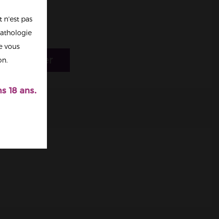
 n'est pas
athologie
re vous
r au panier
on.
s 18 ans.