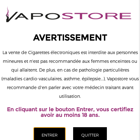
0
Connexion
AVERTISSEMENT
La vente de Cigarettes électroniques est interdite aux personnes
mineures et n'est pas recommandée aux femmes enceintes ou
qui allaitent. De plus, en cas de pathologie particulières
MENU
(maladies cardio-vasculaires, asthme, épilepsie...), Vapostore vous
recommande d'en parler avec votre médecin traitant avant
Le vapotage est une transition vers une vie sans tabac puis sans
utilisation.
dépendance à la nicotine. Ne vapotez pas si vous ne fumez pas.
En cliquant sur le bouton Entrer, vous certifiez
Accueil
>
Matériel
>
Pods Rechargeables
>
Drifter
avoir au moins 18 ans.
CATÉGORIES