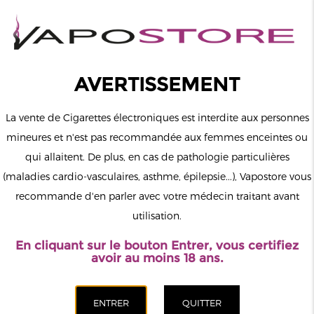
0
Connexion
AVERTISSEMENT
La vente de Cigarettes électroniques est interdite aux personnes
mineures et n'est pas recommandée aux femmes enceintes ou
qui allaitent. De plus, en cas de pathologie particulières
MENU
(maladies cardio-vasculaires, asthme, épilepsie...), Vapostore vous
recommande d'en parler avec votre médecin traitant avant
Le vapotage est une transition vers une vie sans tabac puis sans
utilisation.
dépendance à la nicotine. Ne vapotez pas si vous ne fumez pas.
En cliquant sur le bouton Entrer, vous certifiez
Accueil
>
Matériel
>
Pods Rechargeables
>
Peakbar
avoir au moins 18 ans.
CATÉGORIES