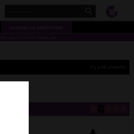
0
OUVRIR UN VAPOSTORE
otez pas si vous ne fumez pas.
Il y a 66 produits.
WANTED
1
2
3