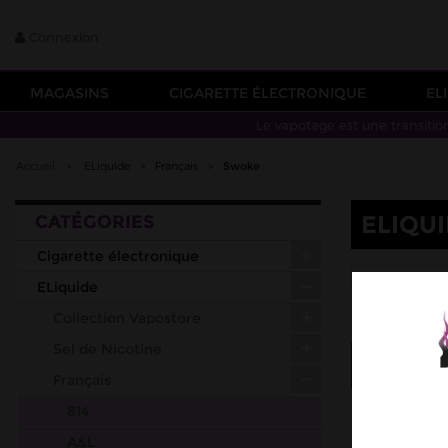
Connexion
MAGASINS
CIGARETTE ÉLECTRONIQUE
EL
Le vapotage est une transitio
Accueil
>
ELiquide
>
Français
>
Swoke
ELIQU
CATÉGORIES
Cigarette électronique
SAINT F
ELiquide
Collection Vapostore
Sel de Nicotine
Tri
--
Français
814
A&L