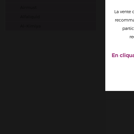
Airmust
La vente 
Alfaliquid
recomman
Al-Kimiya
partic
Aura
re
Avap
Ben Northon
En cliqu
ARNOLD
Biarritz Lab
50
Biggy Bear
Big Papa
Bordo2
Bushido
Cabochard
Chubbiz
Clark's Liquide