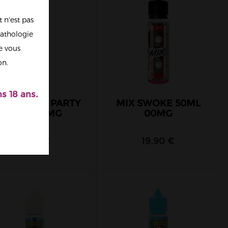
 n'est pas
athologie
re vous
on.
s 18 ans.
UCE VAPE PARTY
MIX SWOKE 50ML
50ML 00MG
00MG
19,90 €
19,90 €