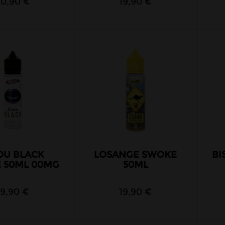
20,90 €
19,90 €
OU BLACK
LOSANGE SWOKE
BI
 50ML 00MG
50ML
19,90 €
19,90 €