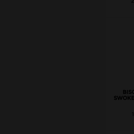
Solana
Savourea
Secret's Lab
Singularités
Survivor Reborn
Swoke
Terroir & Vapeur
The MDS Juice
Thé Ouf
Tribal Force
BIS
The Fuu
SWOKE
Vape Institut
Vaping Quest
Vape Maker
Vape 47