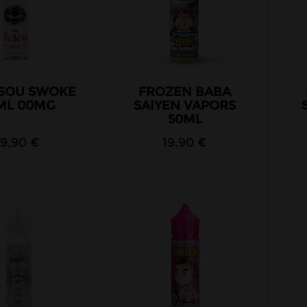
ISOU SWOKE
FROZEN BABA
ML 00MG
SAIYEN VAPORS
50ML
19,90 €
19,90 €