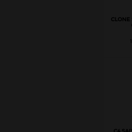
Kombucha Fever
KSL Vapor
CLONE
La Belle Époque
La Crypte And Co
La Mécanique des Fluides
Le Coq qui vape
Le Vapoteur Breton
Le French Liquide
Liquidarom
Liquideo
LP Vapor
Made In Vape
Maison Fuel
Millésime
C4 SA