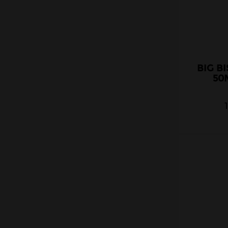
Cloud Vapor
Crazy Labs
Curieux
DLICE
BIG B
Ehuka
50
E.Tasty
EliquidFRANCE
E saveur
Extrapure
Flavor Hit
Flavour Power
Full Moon
Gatsby
Goo Puff
Juice 66