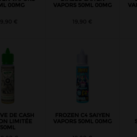
ML 00MG
VAPORS 50ML 00MG
VA
19,90 €
19,90 €
VE DE CASH
FROZEN C4 SAIYEN
ON LIMITÉE
VAPORS 50ML 00MG
50ML