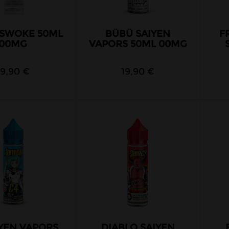
 SWOKE 50ML
BÜBÜ SAIYEN
F
00MG
VAPORS 50ML 00MG
19,90 €
19,90 €
IYEN VAPORS
DIABLO SAIYEN