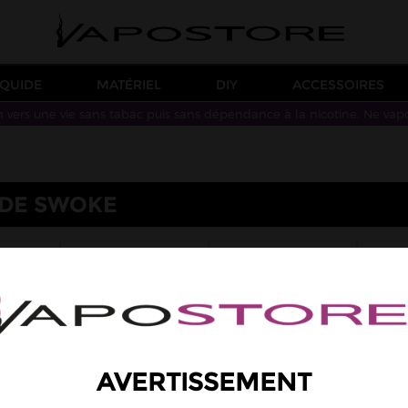
IQUIDE
MATÉRIEL
DIY
ACCESSOIRES
n vers une vie sans tabac puis sans dépendance à la nicotine. Ne vap
IDE SWOKE
LAVA
SAIYEN VAPORS
VAPE PARTY
AVERTISSEMENT