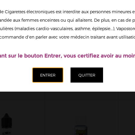
de Cigarettes électroniques est interdite aux personnes mineures et
dée aux femmes enceintes ou qui allaitent. De plus, en cas de p
ulières (maladies cardio-vasculaires, asthme, épilepsie...), Vaposto
commande d'en parler avec votre médecin traitant avant utilisati
ant sur le bouton Entrer, vous certifiez avoir au moin
 VAPE PARTY
DONALD 2 VAPE
BR
ML 00MG
PARTY 50ML
19,90 €
19,90 €