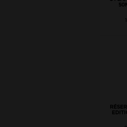
Nova Liquides
50
Obvious liquids
Olala
Pegasus
Petit Nuage
Prestige
Project Karu
Protect
Pulp
Raneki
Revolute
Roykin
RÉSER
Rud & Gad
EDITI
Sense