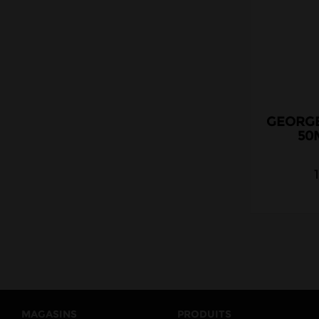
Italiens
Suisses
Matériel
DIY
Accessoires
GEORGE
50
MAGASINS
PRODUITS