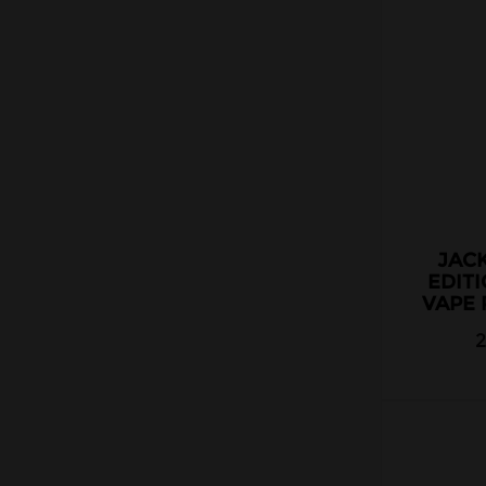
Vape Cellar
Végétol
VDLV
Vaponaute
Vapostore
Vap Air
Wanted Juice
Yakuza
JAC
EDITI
Anglais
VAPE 
Américains
Canadiens
Chinois
Malaisiens
Belges