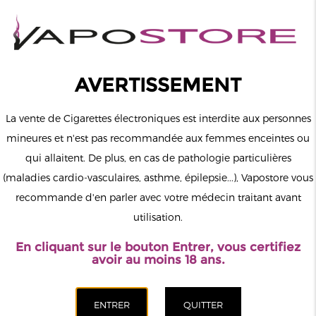
0
Connexion
AVERTISSEMENT
La vente de Cigarettes électroniques est interdite aux personnes
mineures et n'est pas recommandée aux femmes enceintes ou
qui allaitent. De plus, en cas de pathologie particulières
MENU
(maladies cardio-vasculaires, asthme, épilepsie...), Vapostore vous
recommande d'en parler avec votre médecin traitant avant
Le vapotage est une transition vers une vie sans tabac puis sans
utilisation.
dépendance à la nicotine. Ne vapotez pas si vous ne fumez pas.
En cliquant sur le bouton Entrer, vous certifiez
Accueil
>
DIY
>
Bases
>
E saveur
avoir au moins 18 ans.
CATÉGORIES