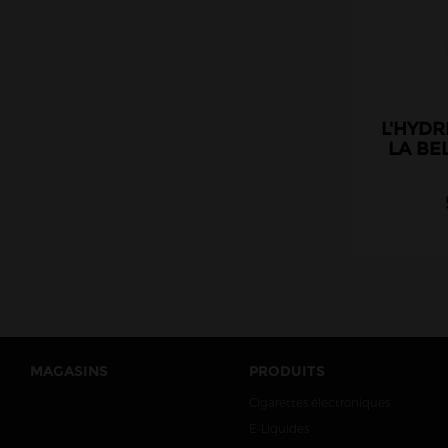
Cloud Vapor
Crazy Labs
Curieux
DLICE
L'HYD
Ehuka
LA BE
E.Tasty
EliquidFRANCE
E saveur
Extrapure
Flavor Hit
Flavour Power
Full Moon
MAGASINS
PRODUITS
Gatsby
Cigarettes électroniques
Goo Puff
E-Liquides
Juice 66