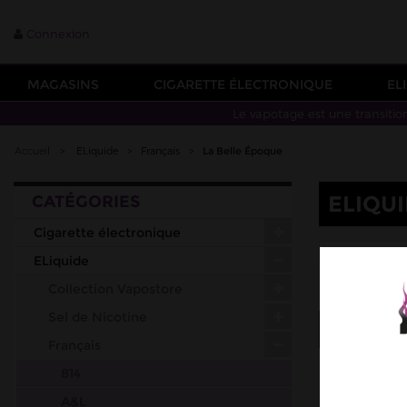
Connexion
MAGASINS
CIGARETTE ÉLECTRONIQUE
EL
Le vapotage est une transitio
Accueil
>
ELiquide
>
Français
>
La Belle Époque
ELIQU
CATÉGORIES
Cigarette électronique
AMPHO
ELiquide
Collection Vapostore
Sel de Nicotine
Tri
--
Français
814
A&L