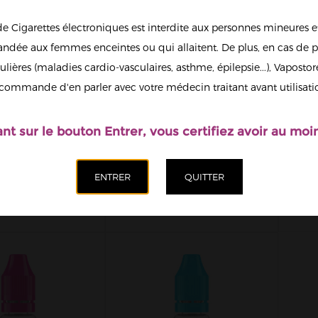
de Cigarettes électroniques est interdite aux personnes mineures et
dée aux femmes enceintes ou qui allaitent. De plus, en cas de p
ulières (maladies cardio-vasculaires, asthme, épilepsie...), Vaposto
commande d'en parler avec votre médecin traitant avant utilisati
ant sur le bouton Entrer, vous certifiez avoir au moin
 GRIFFON
LE MOULIN
IA LA BELLE
AUTHENTIQUE LA
A
QUE 50ML
BELLE ÉPOQUE 10ML
BE
19,90 €
5,90 €