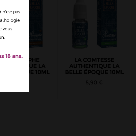
 n'est pas
athologie
re vous
on.
s 18 ans.
LE TRIOMPHE
LA COMTESSE
UTHENTIQUE LA
AUTHENTIQUE LA
LLE ÉPOQUE 10ML
BELLE ÉPOQUE 10ML
5,90 €
5,90 €