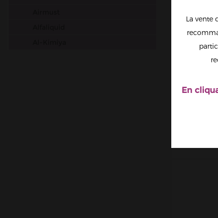
Airmust
La vente 
Alfaliquid
recomman
Al-Kimiya
partic
Aura
re
Avap
Ben Northon
En cliqu
LE
Biarritz Lab
AMPHOR
ÉPO
Biggy Bear
Big Papa
Bordo2
Bushido
Cabochard
Chubbiz
Clark's Liquide