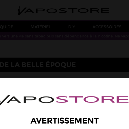
IQUIDE
MATÉRIEL
DIY
ACCESSOIRES
n vers une vie sans tabac puis sans dépendance à la nicotine. Ne vap
IDE LA BELLE ÉPOQUE
RIA
AUTHENTIQUE
AVERTISSEMENT