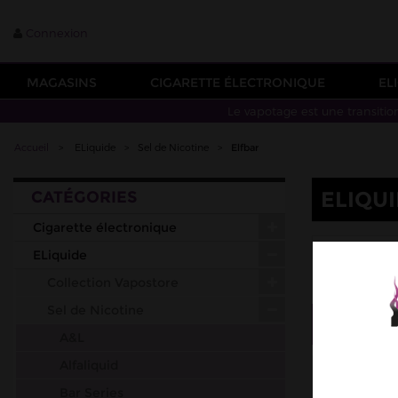
Connexion
MAGASINS
CIGARETTE ÉLECTRONIQUE
EL
Le vapotage est une transitio
Accueil
>
ELiquide
>
Sel de Nicotine
>
Elfbar
ELIQU
CATÉGORIES
Cigarette électronique
ELFLI
ELiquide
Collection Vapostore
Sel de Nicotine
Tri
--
A&L
Alfaliquid
Bar Series