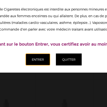
de Cigarettes électroniques est interdite aux personnes mineures et
dée aux femmes enceintes ou qui allaitent. De plus, en cas de p
ulières (maladies cardio-vasculaires, asthme, épilepsie...), Vaposto
commande d'en parler avec votre médecin traitant avant utilisati
ant sur le bouton Entrer, vous certifiez avoir au moin
 ROUGES NIC
FRAISE KIWI NIC
FR
ELFLIQ MADE
SALT ELFLIQ MADE
S
IN...
IN FRANCE...
5,50 €
5,50 €