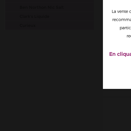
Ben Northon Nic Salt
La vente 
Clark's Liquide
recomman
Curieux
partic
Dr. Frost
re
Dinner Lady Salt Nic
Drifter
En cliqu
FRUITS
Elfbar
SALT 
Dr Vapes
Esalt EliquidFrance
Salt by Flavour Power
Gobar
JNR
Just Juice
Liquidarom