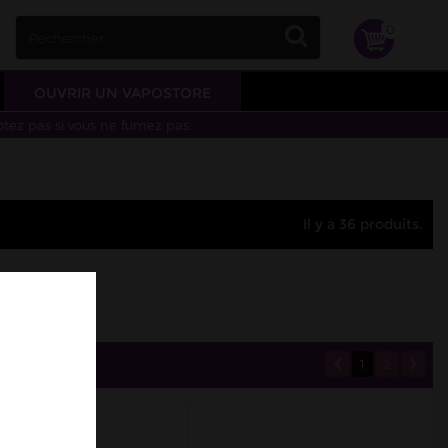
0
OUVRIR UN VAPOSTORE
otez pas si vous ne fumez pas.
Il y a 36 produits.
1
2