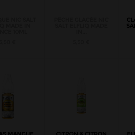
UE NIC SALT
PÊCHE GLACÉE NIC
CL
IQ MADE IN
SALT ELFLIQ MADE
SA
NCE 10ML
IN...
5,50 €
5,50 €
AS MANGUE
CITRON & CITRON
EL