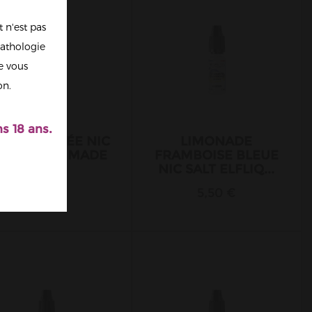
 n'est pas
athologie
re vous
on.
s 18 ans.
AISE GLACÉE NIC
LIMONADE
ALT ELFLIQ MADE
FRAMBOISE BLEUE
IN...
NIC SALT ELFLIQ...
5,50 €
5,50 €