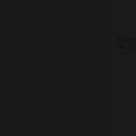
Liquideo
Maison Fuel
Le Petit Verger
Moonshiners
MENTH
Prestige Nic Salt
SALT 
Nic Salts T Juice
PIXL
Prodigy.
Nic Salts VDLV
Petit Nuage
Protect
Ruthless
Pulp
Salt Cloud Vapor
Riot Salt