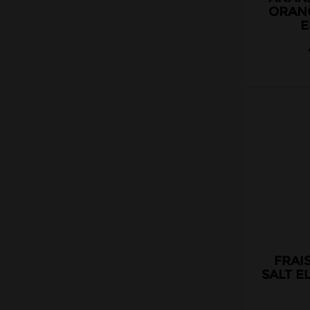
Belges
ORANG
E
Italiens
Suisses
Matériel
DIY
Accessoires
FRAIS
SALT E