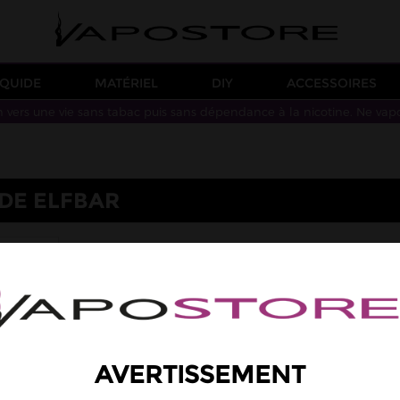
IQUIDE
MATÉRIEL
DIY
ACCESSOIRES
n vers une vie sans tabac puis sans dépendance à la nicotine. Ne vap
IDE ELFBAR
Q
AVERTISSEMENT