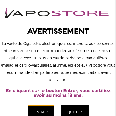
0
Connexion
AVERTISSEMENT
La vente de Cigarettes électroniques est interdite aux personnes
mineures et n'est pas recommandée aux femmes enceintes ou
qui allaitent. De plus, en cas de pathologie particulières
MENU
(maladies cardio-vasculaires, asthme, épilepsie...), Vapostore vous
recommande d'en parler avec votre médecin traitant avant
Le vapotage est une transition vers une vie sans tabac puis sans
utilisation.
dépendance à la nicotine. Ne vapotez pas si vous ne fumez pas.
En cliquant sur le bouton Entrer, vous certifiez
Accueil
>
Nos magasins de cigarette électronique
>
avoir au moins 18 ans.
Pays-De-La-Loire
>
Vapostore Nantes-Beaujoire - Magasin De
Cigarette Électronique