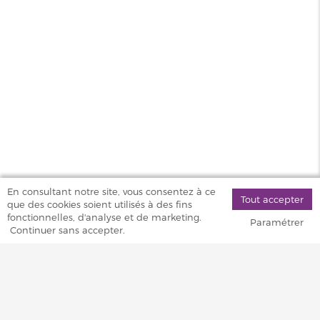
En consultant notre site, vous consentez à ce
Tout accepter
que des cookies soient utilisés à des fins
fonctionnelles, d'analyse et de marketing.
Paramétrer
Continuer sans accepter.
MAGASINS
PRODUITS
AIDE & SERVICES