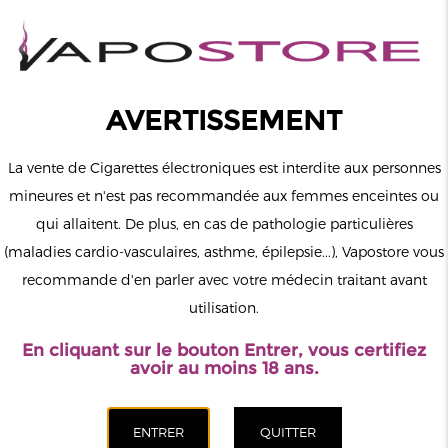
0
Connexion
AVERTISSEMENT
La vente de Cigarettes électroniques est interdite aux personnes
mineures et n'est pas recommandée aux femmes enceintes ou
qui allaitent. De plus, en cas de pathologie particulières
MENU
(maladies cardio-vasculaires, asthme, épilepsie...), Vapostore vous
recommande d'en parler avec votre médecin traitant avant
Le vapotage est une transition vers une vie sans tabac puis sans
utilisation.
dépendance à la nicotine. Ne vapotez pas si vous ne fumez pas.
En cliquant sur le bouton Entrer, vous certifiez
Accueil
>
DIY
>
Arômes
>
Rud & Gad
avoir au moins 18 ans.
CATÉGORIES