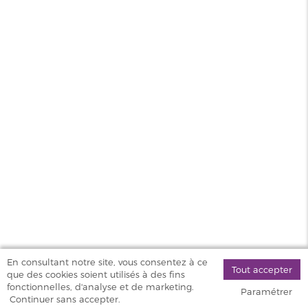
DE NICOTINE
CARAMEL SEL
PROTECT 10ML
DE NICOTINE...
6,10 €
6,10 €
MAGASINS
PRODUITS
AIDE & SERVICES
VAPOSTORE
En consultant notre site, vous consentez à ce
Tout accepter
que des cookies soient utilisés à des fins
©
fonctionnelles, d'analyse et de marketing.
Paramétrer
2026 Vapostore
Continuer sans accepter.