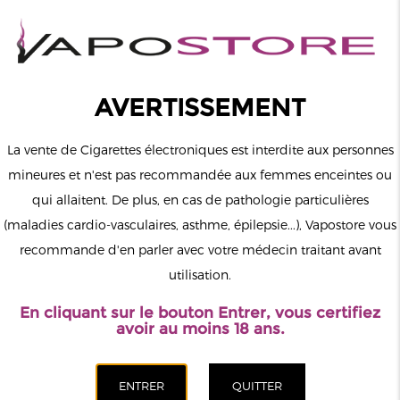
0
Connexion
AVERTISSEMENT
La vente de Cigarettes électroniques est interdite aux personnes
mineures et n'est pas recommandée aux femmes enceintes ou
qui allaitent. De plus, en cas de pathologie particulières
MENU
(maladies cardio-vasculaires, asthme, épilepsie...), Vapostore vous
recommande d'en parler avec votre médecin traitant avant
Le vapotage est une transition vers une vie sans tabac puis sans
utilisation.
dépendance à la nicotine. Ne vapotez pas si vous ne fumez pas.
En cliquant sur le bouton Entrer, vous certifiez
Accueil
>
ELiquide
>
Sel de Nicotine
>
Protect
avoir au moins 18 ans.
CATÉGORIES