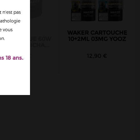
 n'est pas
athologie
re vous
FOYER
WAKER CARTOUCHE
ECTRONIQUE 60W
10+2ML 03MG YOOZ
on.
00MAH CHICHA...
49,00 €
12,90 €
s 18 ans.