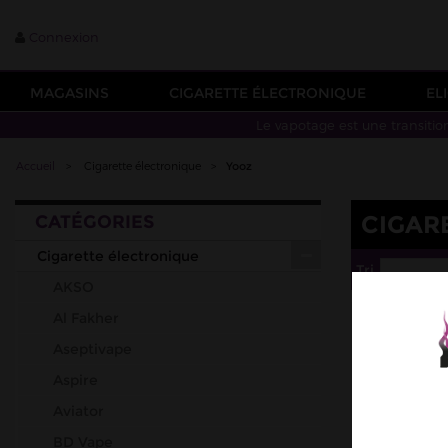
Connexion
MAGASINS
CIGARETTE ÉLECTRONIQUE
EL
Le vapotage est une transitio
Accueil
>
Cigarette électronique
>
Yooz
CIGAR
CATÉGORIES
Cigarette électronique
Tri
--
AKSO
Al Fakher
Aseptivape
Aspire
Aviator
BD Vape