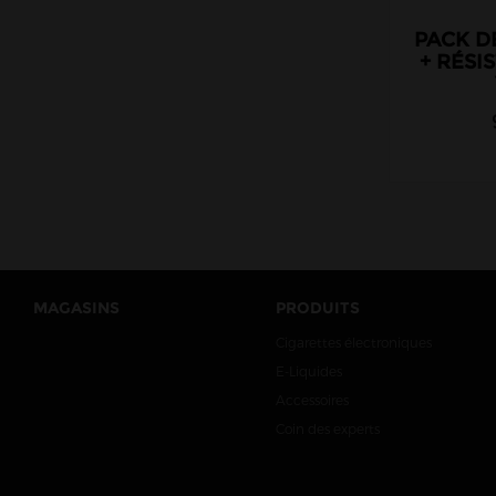
Ijoy
PACK D
Innokin
+ RÉSI
Instafill
IVapeGreat
Joyetech
JNR
Justfog
Kangertech
Kiwi Vapor
MAGASINS
PRODUITS
Liquideo
Cigarettes électroniques
Listman
E-Liquides
Lost Mary
Accessoires
Lost Vape
Coin des experts
Ma Petite Vape
MPV