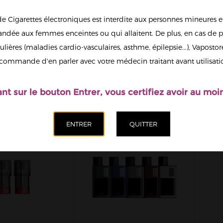
de Cigarettes électroniques est interdite aux personnes mineures et
dée aux femmes enceintes ou qui allaitent. De plus, en cas de p
ulières (maladies cardio-vasculaires, asthme, épilepsie...), Vaposto
 CÉLESTE +
POD WAKER 0.2 OHM
ER FOYER
20ML YOOZ
EL
commande d'en parler avec votre médecin traitant avant utilisati
ONIQUE +...
40
10,00 €
12,90 €
ant sur le bouton Entrer, vous certifiez avoir au moin