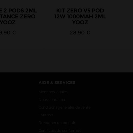
E 2 PODS 2ML
KIT ZERO V5 POD
STANCE ZERO
12W 1000MAH 2ML
YOOZ
YOOZ
9,90 €
28,90 €
AIDE & SERVICES
Mentions légales
Nous contacter
Conditions générales de vente
Livraison
Retourner un produit
Certificats de conformité