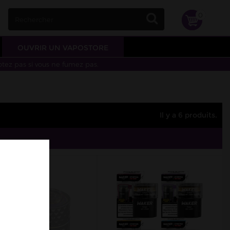
0
OUVRIR UN VAPOSTORE
otez pas si vous ne fumez pas.
Il y a 6 produits.