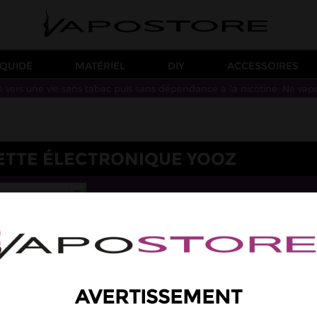
IQUIDE
MATÉRIEL
DIY
ACCESSOIRES
n vers une vie sans tabac puis sans dépendance à la nicotine. Ne vap
ETTE ÉLECTRONIQUE YOOZ
AVERTISSEMENT