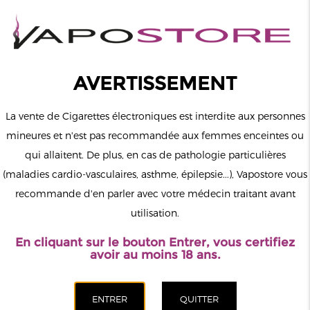
0
Connexion
AVERTISSEMENT
La vente de Cigarettes électroniques est interdite aux personnes
mineures et n'est pas recommandée aux femmes enceintes ou
qui allaitent. De plus, en cas de pathologie particulières
MENU
(maladies cardio-vasculaires, asthme, épilepsie...), Vapostore vous
recommande d'en parler avec votre médecin traitant avant
Le vapotage est une transition vers une vie sans tabac puis sans
utilisation.
dépendance à la nicotine. Ne vapotez pas si vous ne fumez pas.
En cliquant sur le bouton Entrer, vous certifiez
Accueil
>
Matériel
>
Pods Rechargeables
>
Aspire
avoir au moins 18 ans.
CATÉGORIES