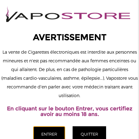
0
Connexion
AVERTISSEMENT
La vente de Cigarettes électroniques est interdite aux personnes
mineures et n'est pas recommandée aux femmes enceintes ou
qui allaitent. De plus, en cas de pathologie particulières
MENU
(maladies cardio-vasculaires, asthme, épilepsie...), Vapostore vous
recommande d'en parler avec votre médecin traitant avant
Le vapotage est une transition vers une vie sans tabac puis sans
utilisation.
dépendance à la nicotine. Ne vapotez pas si vous ne fumez pas.
En cliquant sur le bouton Entrer, vous certifiez
Accueil
>
Cigarette électronique
>
Peakbar
avoir au moins 18 ans.
CATÉGORIES