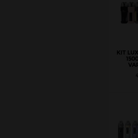
KIT LU
150
VA