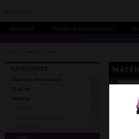
Connexion
MAGASINS
CIGARETTE ÉLECTRONIQUE
EL
Le vapotage est une transitio
Accueil
>
Matériel
>
Pods
MATÉR
CATÉGORIES
Cigarette électronique
Tri
--
ELiquide
Matériel
MODS
Ato. reconstructibles
High End
Pods