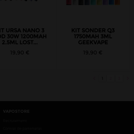
IT URSA NANO 3
KIT SONDER Q3
OD 30W 1200MAH
1750MAH 3ML
2.5ML LOST...
GEEKVAPE
19,90 €
19,90 €
1
2
3
VAPOSTORE
Recrutement
Contrat de partenariat