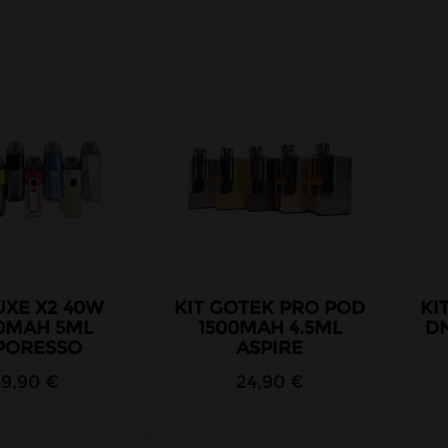
UXE X2 40W
KIT GOTEK PRO POD
KI
0MAH 5ML
1500MAH 4.5ML
D
PORESSO
ASPIRE
39,90 €
24,90 €