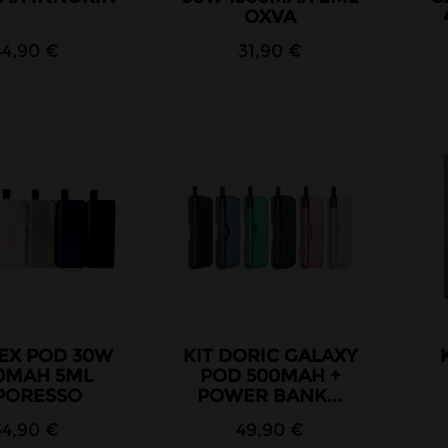
OXVA
44,90 €
31,90 €
PEX POD 30W
KIT DORIC GALAXY
0MAH 5ML
POD 500MAH +
PORESSO
POWER BANK...
34,90 €
49,90 €