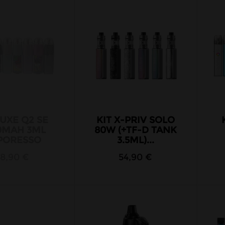
LUXE Q2 SE
KIT X-PRIV SOLO
0MAH 3ML
80W (+TF-D TANK
PORESSO
3.5ML)...
18,90 €
54,90 €