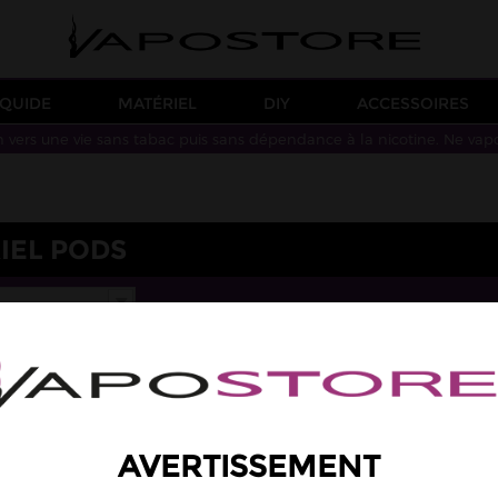
IQUIDE
MATÉRIEL
DIY
ACCESSOIRES
n vers une vie sans tabac puis sans dépendance à la nicotine. Ne vap
IEL PODS
AVERTISSEMENT