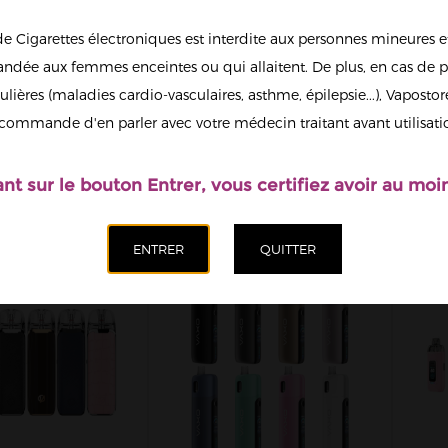
de Cigarettes électroniques est interdite aux personnes mineures et
dée aux femmes enceintes ou qui allaitent. De plus, en cas de p
ulières (maladies cardio-vasculaires, asthme, épilepsie...), Vaposto
MATE E2 POD
KIT LUXE XR MAX 2
K
commande d'en parler avec votre médecin traitant avant utilisati
500MAH 3ML
80W 3200MAH 5ML
25
OOPOO
VAPORESSO
ant sur le bouton Entrer, vous certifiez avoir au moin
35,90 €
48,90 €