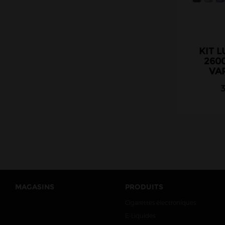
KIT L
260
VA
MAGASINS
PRODUITS
Cigarettes électroniques
E-Liquides