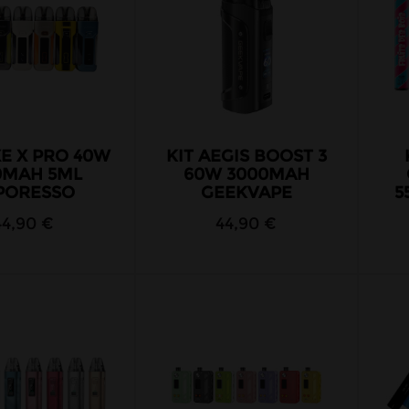
XE X PRO 40W
KIT AEGIS BOOST 3
0MAH 5ML
60W 3000MAH
PORESSO
GEEKVAPE
5
44,90 €
44,90 €