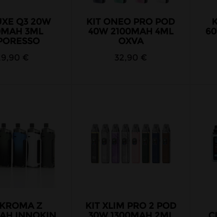
UXE Q3 20W
KIT ONEO PRO POD
K
0MAH 3ML
40W 2100MAH 4ML
60
PORESSO
OXVA
29,90 €
32,90 €
 KROMA Z
KIT XLIM PRO 2 POD
AH INNOKIN
30W 1300MAH 2ML
C