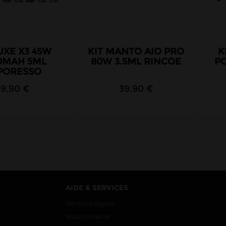
UXE X3 45W
KIT MANTO AIO PRO
K
0MAH 5ML
80W 3.5ML RINCOE
P
PORESSO
39,90 €
39,90 €
AIDE & SERVICES
Mentions légales
Nous contacter