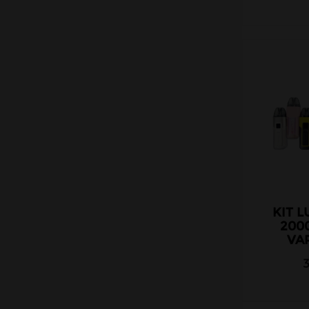
KIT L
200
VA