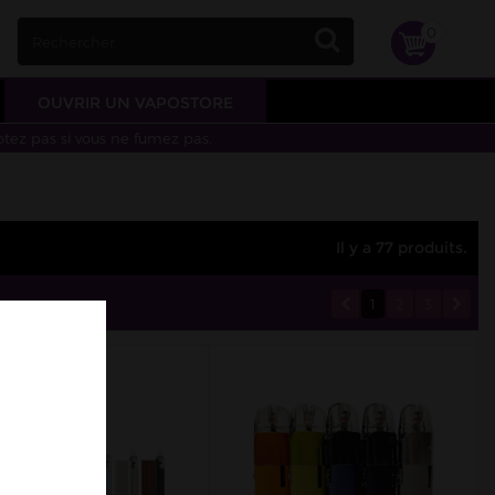
0
OUVRIR UN VAPOSTORE
otez pas si vous ne fumez pas.
Il y a 77 produits.
1
2
3