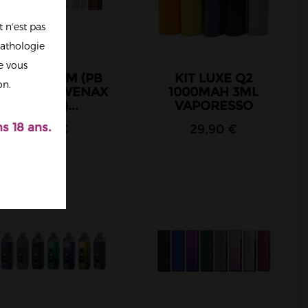
 n'est pas
athologie
re vous
IT WENAX M (PB
KIT LUXE Q2
on.
00MAH + WENAX
1000MAH 3ML
M1 MINI)...
VAPORESSO
s 18 ans.
49,90 €
29,90 €