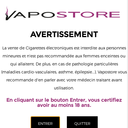
0
Connexion
AVERTISSEMENT
La vente de Cigarettes électroniques est interdite aux personnes
mineures et n'est pas recommandée aux femmes enceintes ou
qui allaitent. De plus, en cas de pathologie particulières
MENU
(maladies cardio-vasculaires, asthme, épilepsie...), Vapostore vous
recommande d'en parler avec votre médecin traitant avant
Le vapotage est une transition vers une vie sans tabac puis sans
utilisation.
dépendance à la nicotine. Ne vapotez pas si vous ne fumez pas.
En cliquant sur le bouton Entrer, vous certifiez
Accueil
>
Matériel
>
Set-up complets
>
Kit Kroma Z 3000mah
avoir au moins 18 ans.
Innokin
CATÉGORIES