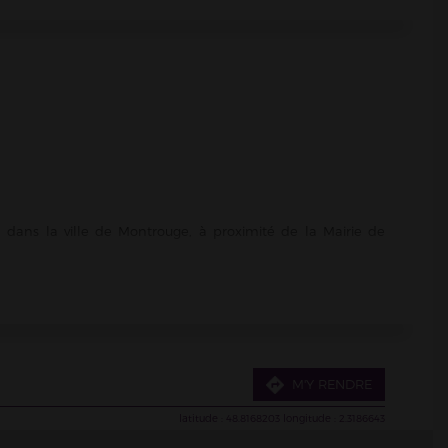
, dans la ville de Montrouge, à proximité de la Mairie de
M'Y RENDRE
00
. Le
samedi, elle est ouverte de 10h00 à 20h00
, et elle est
latitude :
48.8168203
longitude :
2.3186643