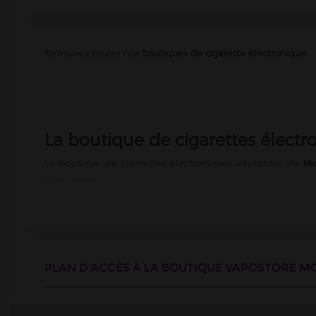
Retrouvez toutes nos
boutiques de cigarette électronique
.
La boutique de cigarettes élec
La boutique de cigarettes électroniques Vapostore de
Mo
Montrouge.
Téléphone
Pour toute question ou demande d'information, vous pouve
Horaires d'ouverture
PLAN D'ACCÈS À LA BOUTIQUE VAPOSTORE M
La boutique est ouverte tous les jours de la semaine, sauf
fermée le dimanche.