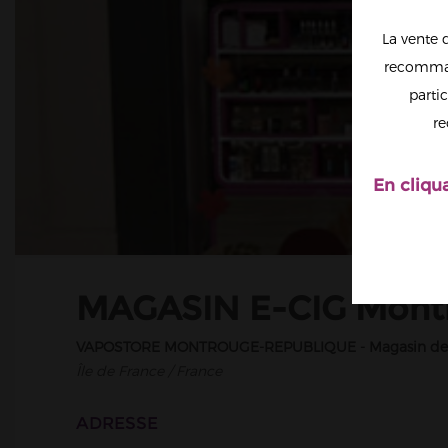
La vente 
recomman
partic
re
En cliqu
MAGASIN E-CIG Montr
VAPOSTORE MONTROUGE-REPUBLIQUE - Magasin de ci
Île de France / France
ADRESSE