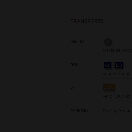
TRANSPORTS
METRO
4
Mairie de Mon
BUS
68
128
Verdier-Républ
21217
VELO
Vélib "Louis R
PARKING
Parking "Victo