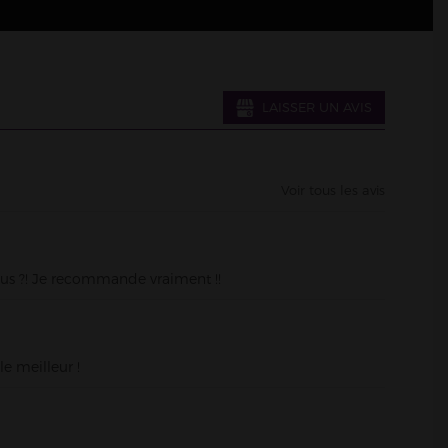
Voir le magasin >
LAISSER UN AVIS
Voir le magasin >
Voir tous les avis
us ?! Je recommande vraiment !!
le meilleur !
Voir le magasin >