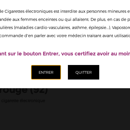
de Cigarettes électroniques est interdite aux personnes mineures et
dée aux femmes enceintes ou qui allaitent. De plus, en cas de p
ulières (maladies cardio-vasculaires, asthme, épilepsie...), Vaposto
commande d'en parler avec votre médecin traitant avant utilisati
ant sur le bouton Entrer, vous certifiez avoir au moin
ouge (92)
garette électronique