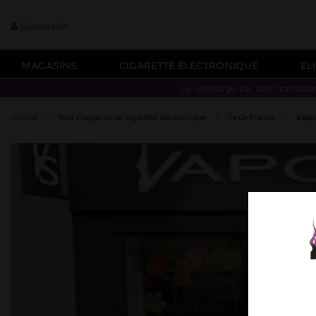
Connexion
MAGASINS
CIGARETTE ÉLECTRONIQUE
EL
Le vapotage est une transitio
Accueil
>
Nos magasins de cigarette électronique
>
Île de France
>
Vapo