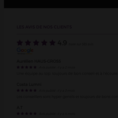
VAPOSTORE NEUILLY-SUR-SE
LES AVIS DE NOS CLIENTS
Île de France / France
11 rue des Huissiers , 92200 Neuilly
Tel : 09 61 61 04 58
4.9
basé sur
383
avis
Aurélien HAUS-GROSS
Avis publié : il y a 2 mois
VAPOSTORE MEUDON - Magas
Une équipe au top, toujours de bon conseil et à l’éco
Île de France / France
21 rue de Banes , 92190 Meudon
Costa Lumni
Tel : 09 88 04 10 93
Avis publié : il y a 3 mois
Les conseillers sont hyper gentils et toujours de bons cons
A.T
Avis publié : il y a 4 mois
VAPOSTORE ISSY-LES-MOULI