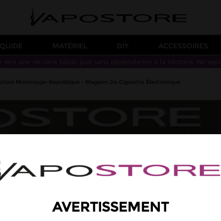
IQUIDE
MATÉRIEL
DIY
ACCESSOIRES
n vers une vie sans tabac puis sans dépendance à la nicotine. Ne vap
store Montrouge-Republique - Magasin De Cigarette Électronique
AVERTISSEMENT