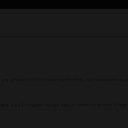
INE - Magasin de cigarette électronique
-sur-Seine
in de cigarette électronique
ute, une ambiance cool et beaucoup de choix… Que demander de pl
eils , il y a 3 magasins de vape dans la même rue et celui là reste 
NEAUX - Magasin de cigarette électronique