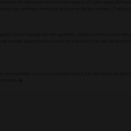
 jamais fini de découvrir de nouvelles saveurs. On peut aussi de
illeurs les vendeurs sont tous geniaux et de bon conseil. C’est toujo
es-Moulineaux
in. Toute l’équipe est très agréable, chaleureuse et surtout très
n de trouver exactement ce dont on a besoin.C’est rare de rencontre
LOMBES - Magasin de cigarette électronique
92250 La Garenne-Colombes
avec ma cigarette ils me l’ont changé direct. J’ai demandé un goû
x fermés 😁
ET - Magasin de cigarette électronique
is-Perret