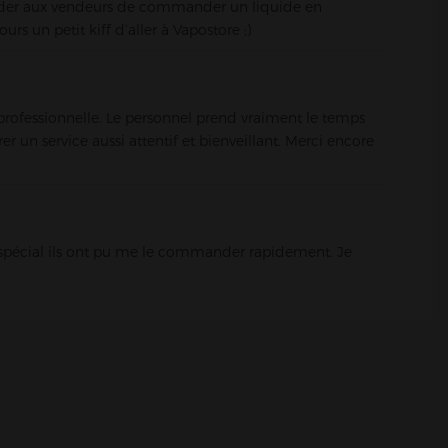
mander aux vendeurs de commander un liquide en
urs un petit kiff d’aller à Vapostore ;)
Voir le magasin >
 professionnelle. Le personnel prend vraiment le temps
r un service aussi attentif et bienveillant. Merci encore
t spécial ils ont pu me le commander rapidement. Je
Voir le magasin >