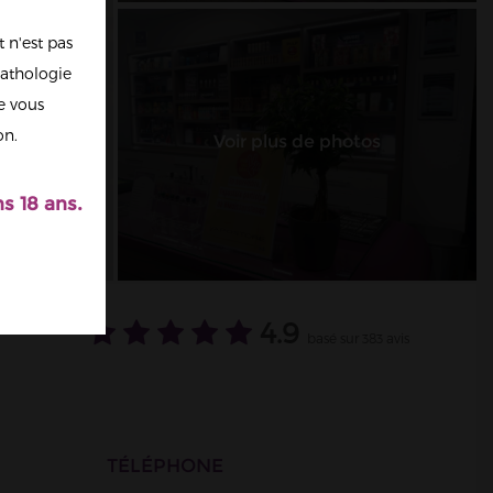
 n'est pas
athologie
re vous
on.
Voir plus de photos
s 18 ans.
4.9
basé sur 383 avis
TÉLÉPHONE