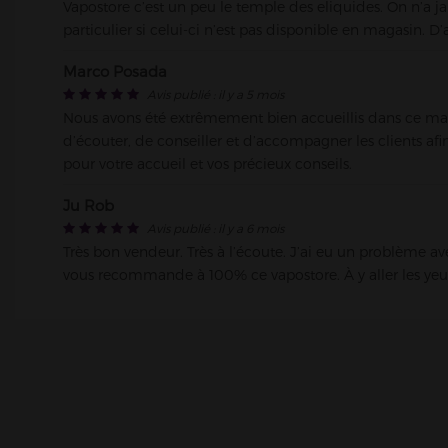
Vapostore c’est un peu le temple des eliquides. On n’a
Île de France / France
particulier si celui-ci n’est pas disponible en magasin. D’a
7 boulevard Voltaire , 92130 Issy-l
Tel : 09 83 55 50 90
Marco Posada
Avis publié : il y a 5 mois
Nous avons été extrêmement bien accueillis dans ce magas
d’écouter, de conseiller et d’accompagner les clients afi
pour votre accueil et vos précieux conseils.
VAPOSTORE LA GARENNE-CO
Île de France / France
Ju Rob
67 boulevard de la république , 
Avis publié : il y a 6 mois
Tel : 01 70 16 28 43
Très bon vendeur. Très à l’écoute. J’ai eu un problème 
vous recommande à 100% ce vapostore. À y aller les yeu
VAPOSTORE LEVALLOIS-PERR
Île de France / France
95, Rue Jean Jaurès , 92300 Levallo
Tel : 09 72 41 35 82