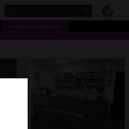
0
OUVRIR UN VAPOSTORE
otez pas si vous ne fumez pas.