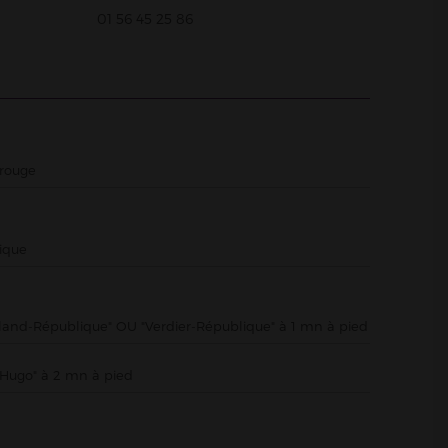
01 56 45 25 86
trouge
ique
olland-République" OU "Verdier-République" à 1 mn à pied
r Hugo" à 2 mn à pied