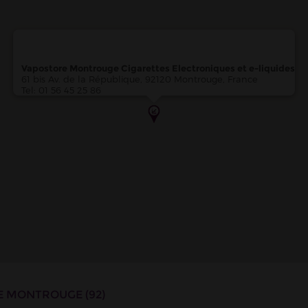
e cigarettes électroniques de Montrouge-Rep
irie de Montrouge
(ligne
4
). Plusieurs lignes de
bus
desservent égalem
nt situées à seulement 1 minute à pied de la boutique, avec les stat
Vapostore Montrouge Cigarettes Electroniques et e-liquides
king "Victor Hugo"
, situé à 2 minutes à pied de la boutique.
61 bis Av. de la République, 92120 Montrouge, France
Tel: 01 56 45 25 86
tronique de : Hauts-de-Seine
OLETTE - Magasin de cigarette électronique
nieres-sur-Seine
RE MONTROUGE (92)
ANCOURT - Magasin de cigarette électronique