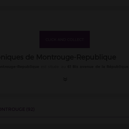
CLICK AND COLLECT
troniques de Montrouge-Republique
ntrouge-Republique
est située au
61 Bis avenue de la République
»
z contacter la boutique au
01 56 45 25 86
.
ONTROUGE (92)
 le dimanche. Du
lundi au vendredi, les horaires sont de 09h00 à 20h