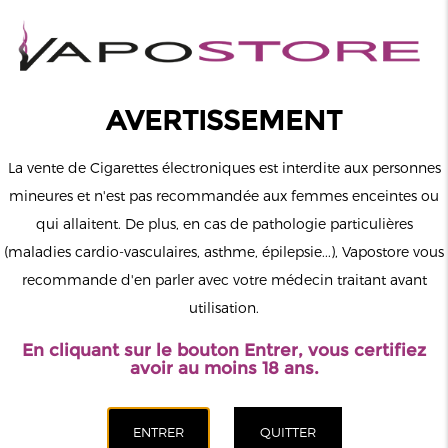
0
Connexion
AVERTISSEMENT
La vente de Cigarettes électroniques est interdite aux personnes
mineures et n'est pas recommandée aux femmes enceintes ou
qui allaitent. De plus, en cas de pathologie particulières
MENU
(maladies cardio-vasculaires, asthme, épilepsie...), Vapostore vous
recommande d'en parler avec votre médecin traitant avant
Le vapotage est une transition vers une vie sans tabac puis sans
utilisation.
dépendance à la nicotine. Ne vapotez pas si vous ne fumez pas.
En cliquant sur le bouton Entrer, vous certifiez
Accueil
>
DIY
avoir au moins 18 ans.
CATÉGORIES