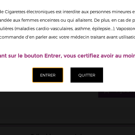
de Cigarettes électroniques est interdite aux personnes mineures et
6
dée aux femmes enceintes ou qui allaitent. De plus, en cas de p
13
ulières (maladies cardio-vasculaires, asthme, épilepsie...), Vaposto
Afficher en
commande d'en parler avec votre médecin traitant avant utilisati
grand
Il est possi
nicotine.
ant sur le bouton Entrer, vous certifiez avoir au moin
Quantité
Ajoute