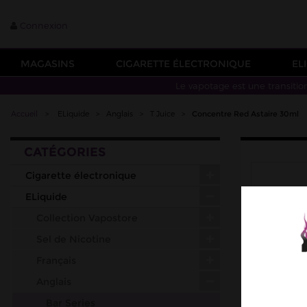
Connexion
MAGASINS
CIGARETTE ÉLECTRONIQUE
EL
Le vapotage est une transitio
Accueil
>
ELiquide
>
Anglais
>
T Juice
>
Concentre Red Astaire 30ml
CATÉGORIES
Cigarette électronique
ELiquide
Collection Vapostore
Sel de Nicotine
Français
Anglais
Bar Series