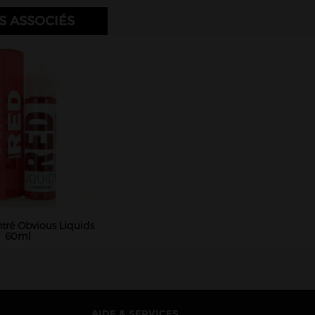
S ASSOCIÉS
ré Obvious Liquids
60ml
AIDE & SERVICES