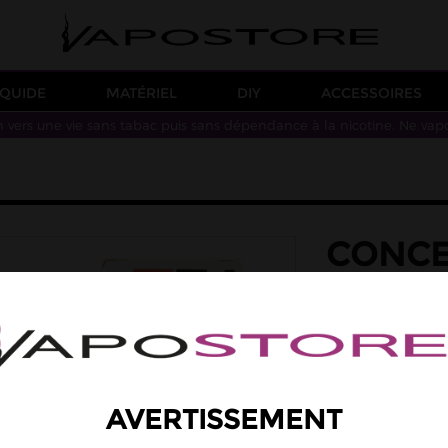
IQUIDE
MATÉRIEL
DIY
ACCESSOIRES
n vers une vie sans tabac puis sans dépendance à la nicotine. Ne vap
CONCE
30ML
saveur: anis, eucal
Des saveurs de fr
menthol.
Arôme concentré
AVERTISSEMENT
14,90 €