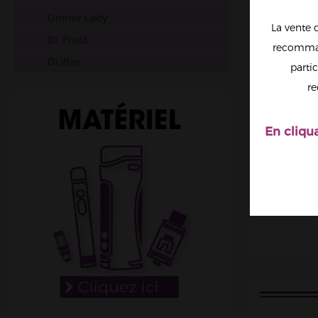
Dinner Lady
La vente 
Dr Frost
recomman
Drifter
partic
Dr Vapes
re
Joe's Juice
Just Juice
En cliqu
Reloaded Strapped
Riot Squad
T Juice
T-Max Juice
Vampire Vape
Zap Juice
Américains
Canadiens