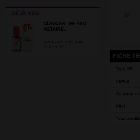
Chinois
DÉJÀ VUS
Malaisiens
Belges
CONCENTRE RED
ASTAIRE...
Italiens
Des saveurs de fruits
Suisses
rouges, de...
Matériel
FICHE T
DIY
Type DIY
Accessoires
Saveur
Contenanc
Pays
Taux de dilu