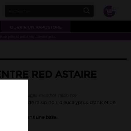
0
OUVRIR UN VAPOSTORE
otez pas si vous ne fumez pas.
NTRE RED ASTAIRE
yptus, fruits rouges, menthol, raisin noir
uits rouges, de raisin noir, d'eucalyptus, d'anis et de
 à diluer dans une base.
En stock