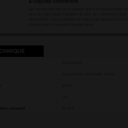
E-liquide concentré
Un concentré est un e-liquide qui a la particularité 
vers les vapoteurs adeptes du DIY, un concentré doit
être utilisé. Il est possible de mélanger plusieurs co
liquide qui correspond à votre goût.
ECHNIQUE
Concentré
Gourmand, Mentholé, Fruité
e
30ml
UK
tion conseillé
10-15%