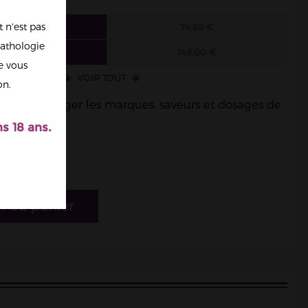
 n'est pas
 FIOLES
74,50 €
athologie
 FIOLES
149,00 €
re vous
VOIR TOUT
on.
ble de mélanger les marques, saveurs et dosages de
s 18 ans.
r au panier