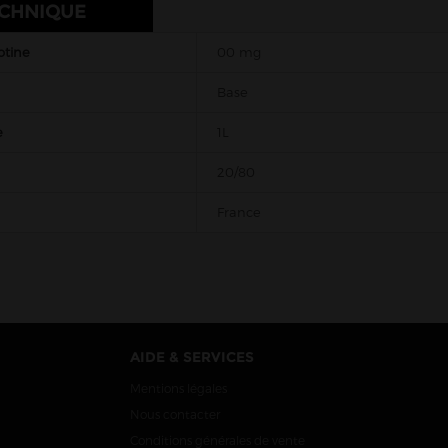
ECHNIQUE
otine
00 mg
Base
e
1L
20/80
France
AIDE & SERVICES
Mentions légales
Nous contacter
Conditions générales de vente