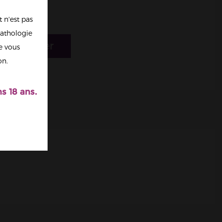
 n'est pas
athologie
r au panier
re vous
on.
s 18 ans.