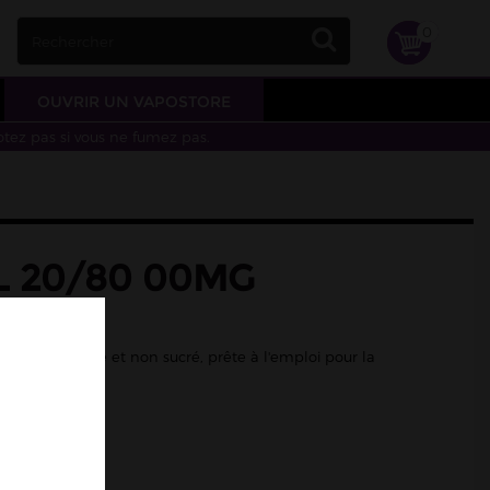
0
OUVRIR UN VAPOSTORE
otez pas si vous ne fumez pas.
L 20/80 00MG
VAPE
 au goût neutre et non sucré, prête à l'emploi pour la
 DIY.