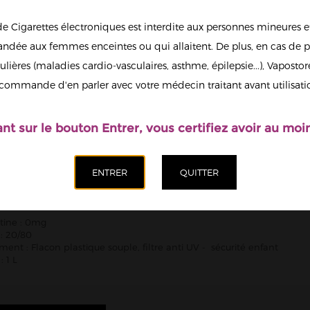
Quantité
de Cigarettes électroniques est interdite aux personnes mineures et
dée aux femmes enceintes ou qui allaitent. De plus, en cas de p
Ajoute
ulières (maladies cardio-vasculaires, asthme, épilepsie...), Vaposto
Afficher en
commande d'en parler avec votre médecin traitant avant utilisati
grand
ant sur le bouton Entrer, vous certifiez avoir au moin
NFOS
ues:
tine : 0mg
: 20/80
ent : Flacon plastique souple, filtre anti UV - sécurité enfant
 1 L