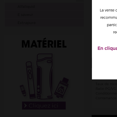
Alfaliquid
La vente 
E saveur
recomman
Extrapure
partic
Liquideo
re
Liquidarom
Obvious Liquids
En cliqu
Just Base
PLUS D'I
Revolute
SuperVape
Caractéristiq
Vapostore
Taux de nico
VDLV
Ratio PG/VG 
Conditionnem
Fioles & Seringues
Contenance :
Accessoires