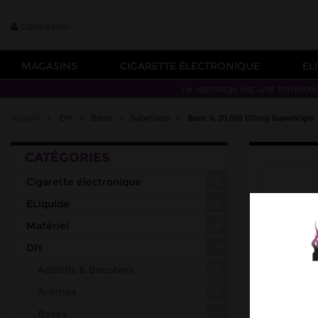
Connexion
MAGASINS
CIGARETTE ÉLECTRONIQUE
EL
Le vapotage est une transitio
Accueil
>
DIY
>
Bases
>
SuperVape
>
Base 1L 20/80 00mg SuperVape
CATÉGORIES
Cigarette électronique
ELiquide
Matériel
DIY
Additifs & Boosters
Arômes
Bases