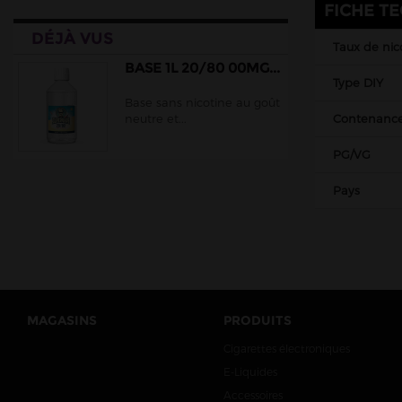
FICHE T
DÉJÀ VUS
Taux de nic
BASE 1L 20/80 00MG...
Type DIY
Base sans nicotine au goût
Contenanc
neutre et...
PG/VG
Pays
MAGASINS
PRODUITS
Cigarettes électroniques
E-Liquides
Accessoires