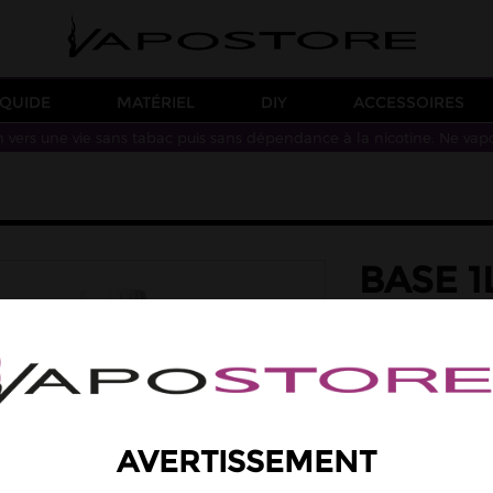
IQUIDE
MATÉRIEL
DIY
ACCESSOIRES
n vers une vie sans tabac puis sans dépendance à la nicotine. Ne vap
BASE 1
SUPER
Base sans nicotine
préparation de vos
PG/VG : 20/80
13,50 €
AVERTISSEMENT