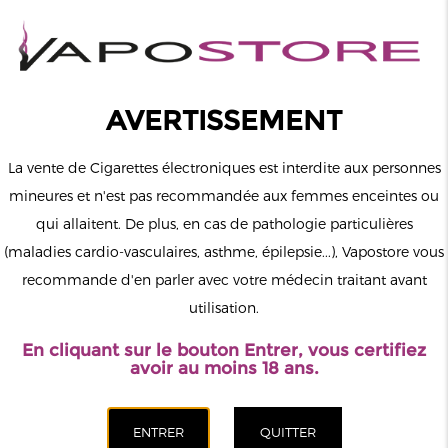
0
Connexion
AVERTISSEMENT
La vente de Cigarettes électroniques est interdite aux personnes
mineures et n'est pas recommandée aux femmes enceintes ou
qui allaitent. De plus, en cas de pathologie particulières
MENU
(maladies cardio-vasculaires, asthme, épilepsie...), Vapostore vous
recommande d'en parler avec votre médecin traitant avant
Le vapotage est une transition vers une vie sans tabac puis sans
utilisation.
dépendance à la nicotine. Ne vapotez pas si vous ne fumez pas.
En cliquant sur le bouton Entrer, vous certifiez
Accueil
>
Nos magasins de cigarette électronique
>
avoir au moins 18 ans.
Nouvelle-Aquitaine
>
Vapostore Pessac - Magasin De Cigarette
Électronique