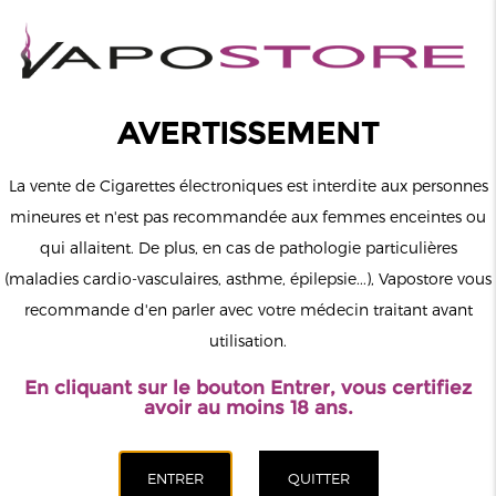
0
Connexion
AVERTISSEMENT
La vente de Cigarettes électroniques est interdite aux personnes
mineures et n'est pas recommandée aux femmes enceintes ou
qui allaitent. De plus, en cas de pathologie particulières
MENU
(maladies cardio-vasculaires, asthme, épilepsie...), Vapostore vous
recommande d'en parler avec votre médecin traitant avant
Le vapotage est une transition vers une vie sans tabac puis sans
utilisation.
dépendance à la nicotine. Ne vapotez pas si vous ne fumez pas.
En cliquant sur le bouton Entrer, vous certifiez
Accueil
>
Nos magasins de cigarette électronique
>
Île de France
avoir au moins 18 ans.
>
Vapostore Asnieres-Brossolette - Magasin De Cigarette
Électronique