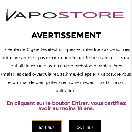
0
Connexion
AVERTISSEMENT
La vente de Cigarettes électroniques est interdite aux personnes
mineures et n'est pas recommandée aux femmes enceintes ou
qui allaitent. De plus, en cas de pathologie particulières
MENU
(maladies cardio-vasculaires, asthme, épilepsie...), Vapostore vous
recommande d'en parler avec votre médecin traitant avant
Le vapotage est une transition vers une vie sans tabac puis sans
utilisation.
dépendance à la nicotine. Ne vapotez pas si vous ne fumez pas.
En cliquant sur le bouton Entrer, vous certifiez
avoir au moins 18 ans.
CIGARETTES ÉLECTRONIQUES