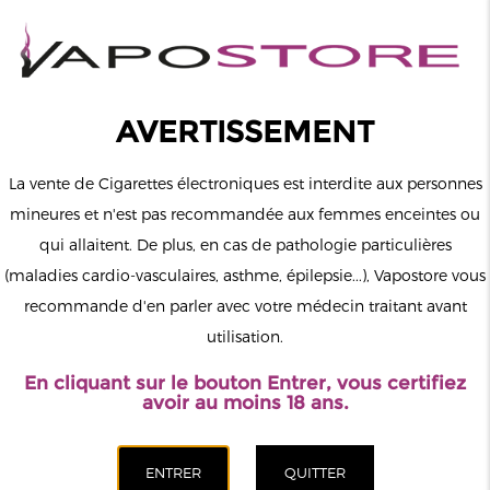
0
Connexion
AVERTISSEMENT
La vente de Cigarettes électroniques est interdite aux personnes
mineures et n'est pas recommandée aux femmes enceintes ou
qui allaitent. De plus, en cas de pathologie particulières
MENU
(maladies cardio-vasculaires, asthme, épilepsie...), Vapostore vous
recommande d'en parler avec votre médecin traitant avant
Le vapotage est une transition vers une vie sans tabac puis sans
utilisation.
dépendance à la nicotine. Ne vapotez pas si vous ne fumez pas.
En cliquant sur le bouton Entrer, vous certifiez
Accueil
>
Cigarette électronique
>
Vozol
avoir au moins 18 ans.
CATÉGORIES