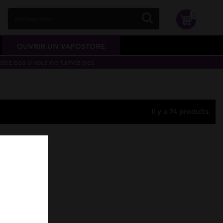
0
OUVRIR UN VAPOSTORE
otez pas si vous ne fumez pas.
Il y a 74 produits.
ND FORMAT