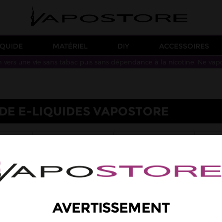
IQUIDE
MATÉRIEL
DIY
ACCESSOIRES
n vers une vie sans tabac puis sans dépendance à la nicotine. Ne vap
IDE E-LIQUIDES VAPOSTORE
L
COLLECTION
SEL DE NICOTINE
GRA
RÉVOLUTION
AVERTISSEMENT