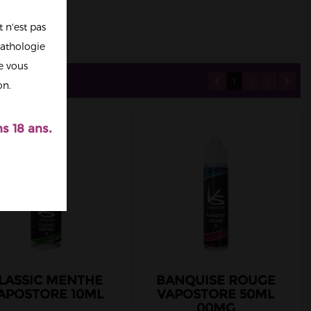
 n'est pas
athologie
re vous
1
2
3
on.
s 18 ans.
LASSIC MENTHE
BANQUISE ROUGE
APOSTORE 10ML
VAPOSTORE 50ML
00MG