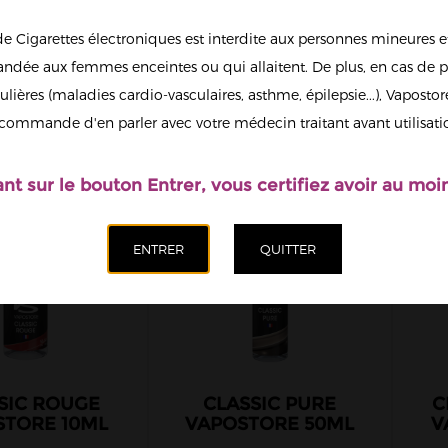
de Cigarettes électroniques est interdite aux personnes mineures et
dée aux femmes enceintes ou qui allaitent. De plus, en cas de p
ulières (maladies cardio-vasculaires, asthme, épilepsie...), Vaposto
commande d'en parler avec votre médecin traitant avant utilisati
ant sur le bouton Entrer, vous certifiez avoir au moin
SIC ROUGE
CLASSIC PURE
C
STORE 10ML
VAPOSTORE 50ML
V