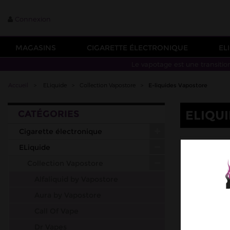
Connexion
MAGASINS
CIGARETTE ÉLECTRONIQUE
EL
Le vapotage est une transitio
Accueil
>
ELiquide
>
Collection Vapostore
>
E-liquides Vapostore
ELIQU
CATÉGORIES
Cigarette électronique
10M
ELiquide
Collection Vapostore
Alfaliquid by Vapostore
Aura by Vapostore
Call Of Vape
Dr Vapes